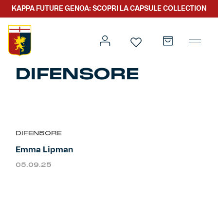
KAPPA FUTURE GENOA: SCOPRI LA CAPSULE COLLECTION
DIFENSORE
Prima squadra
Kit gara
DIFENSORE
Primavera
Kappa Futur Genoa
Emma Lipman
Settore giovanile
Genoa x Genova
05.09.25
Kombat XXV
Prima squadra
Genoa x Rolling Stone