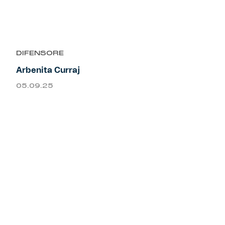
Helan x Genoa
Isolani x Genoa
DIFENSORE
Arbenita Curraj
Gift Card Online Store
05.09.25
Fortissimo batte il mio cuor