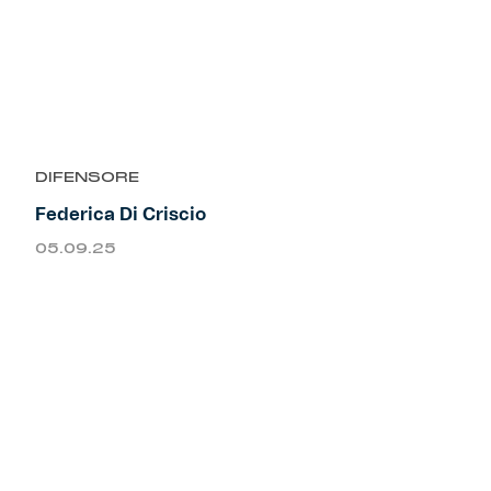
Robe di Kappa x Genoa
Vintage Collection
Red&Blue Voices
DIFENSORE
Kids
Federica Di Criscio
05.09.25
Accessori
Party
Outlet
Caffè Boasi x Genoa