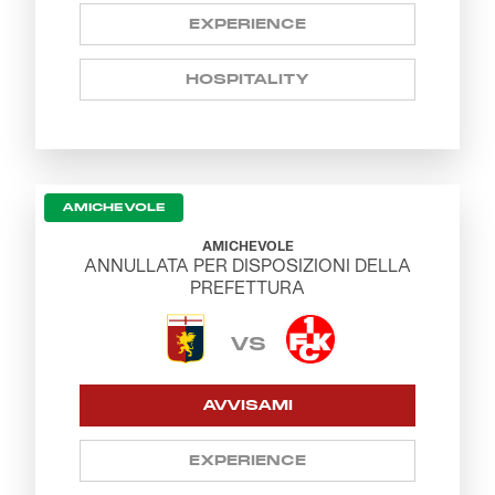
Robe di Kappa x Genoa
EXPERIENCE
Vintage Collection
HOSPITALITY
Red&Blue Voices
Kids
AMICHEVOLE
AMICHEVOLE
ANNULLATA PER DISPOSIZIONI DELLA
PREFETTURA
Accessori
VS
Party
AVVISAMI
Outlet
EXPERIENCE
Caffè Boasi x Genoa