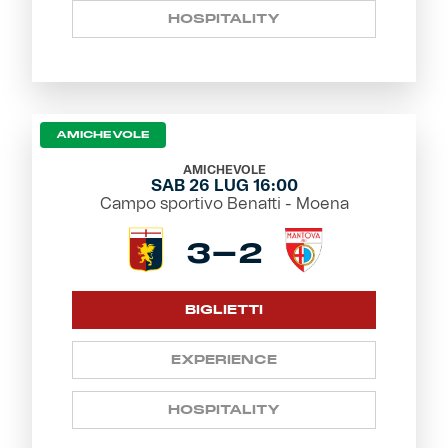
HOSPITALITY
Helan x Genoa
Isolani x Genoa
AMICHEVOLE
Gift Card Online Store
AMICHEVOLE
SAB 26 LUG 16:00
Fortissimo batte il mio cuor
Campo sportivo Benatti - Moena
3-2
BIGLIETTI
EXPERIENCE
HOSPITALITY