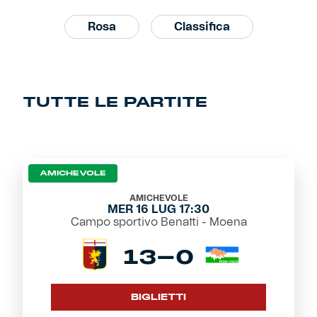
Rosa
Classifica
Primavera
Training
Settore giovanile
Pre Match
TUTTE LE PARTITE
Rappresentanza
Genoa for Special
AMICHEVOLE
Genoa Academy
Tacchettee Collection
AMICHEVOLE
MER 16 LUG 17:30
Urban Collection
Campo sportivo Benatti - Moena
13-0
Throwback Duemila
Sebago x Genoa
BIGLIETTI