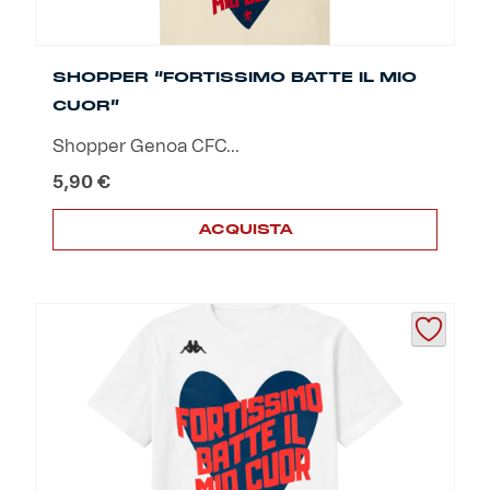
Robe di Kappa x Genoa
Vintage Collection
SHOPPER “FORTISSIMO BATTE IL MIO
CUOR”
Red&Blue Voices
Shopper Genoa CFC...
5,90
€
Kids
ACQUISTA
Accessori
Party
Outlet
Caffè Boasi x Genoa