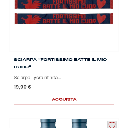
essere
scelte
nella
pagina
del
prodotto
SCIARPA “FORTISSIMO BATTE IL MIO
CUOR”
Sciarpa Lycra rifinita...
19,90
€
ACQUISTA