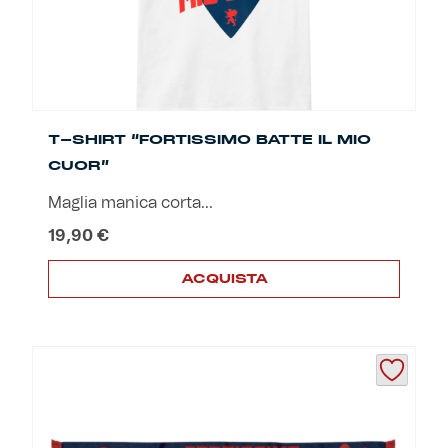
Helan x Genoa
Isolani x Genoa
T-SHIRT “FORTISSIMO BATTE IL MIO
Gift Card Online Store
CUOR”
Maglia manica corta...
Fortissimo batte il mio cuor
19,90
€
ACQUISTA
Questo
prodotto
ha
più
varianti.
Le
opzioni
possono