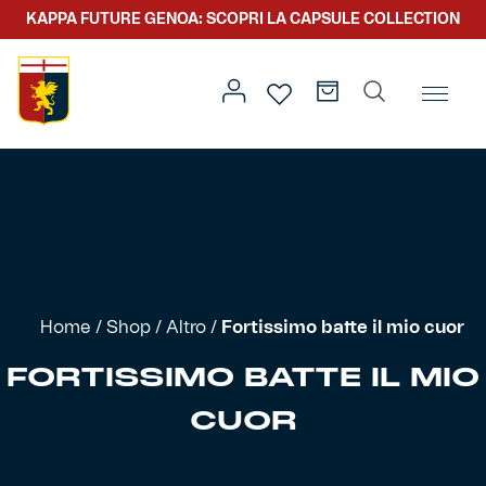
KAPPA FUTURE GENOA: SCOPRI LA CAPSULE COLLECTION
Home
/
Altro
/ Fortissimo batte il mio cuor
Prima squadra
Kit gara
Primavera
Kappa Futur Genoa
Home
/
Shop
/
Altro
/
Fortissimo batte il mio cuor
Settore giovanile
Genoa x Genova
FORTISSIMO BATTE IL MIO
CUOR
Kombat XXV
Prima squadra
Genoa x Rolling Stone