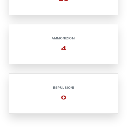
Helan x Genoa
Isolani x Genoa
AMMONIZIONI
Gift Card Online Store
4
Fortissimo batte il mio cuor
ESPULSIONI
0