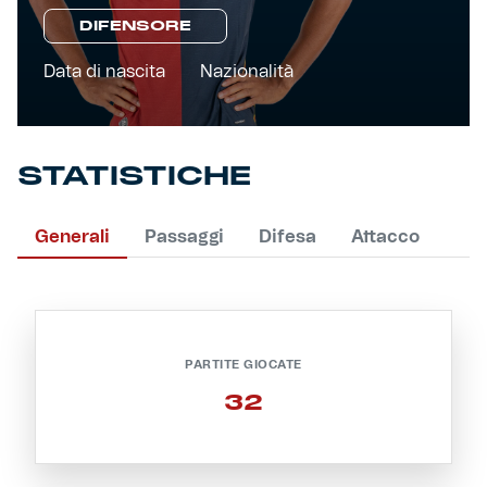
DIFENSORE
Primavera
Training
Data di nascita
Nazionalità
Settore giovanile
Pre Match
Rappresentanza
STATISTICHE
Genoa for Special
Generali
Passaggi
Difesa
Attacco
Genoa Academy
Tacchettee Collection
Urban Collection
PARTITE GIOCATE
Throwback Duemila
32
Sebago x Genoa