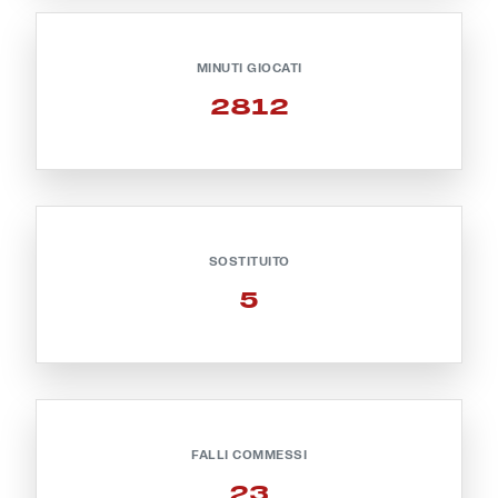
Robe di Kappa x Genoa
MINUTI GIOCATI
Vintage Collection
2812
Red&Blue Voices
Kids
SOSTITUITO
5
Accessori
Party
Outlet
FALLI COMMESSI
Caffè Boasi x Genoa
23