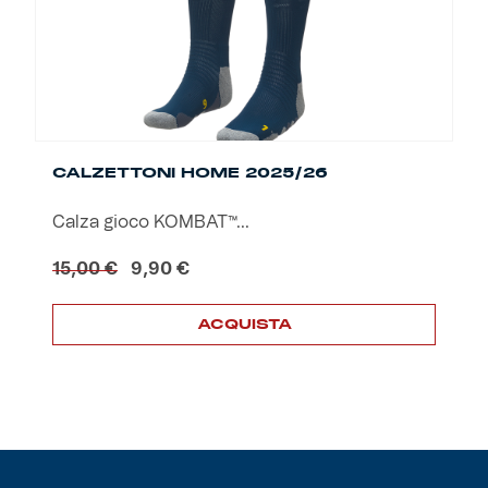
nella
pagina
del
prodotto
CALZETTONI HOME 2025/26
Calza gioco KOMBAT™...
Il
Il
15,00
€
9,90
€
prezzo
prezzo
originale
attuale
ACQUISTA
era:
è:
15,00 €.
9,90 €.
Questo
prodotto
ha
più
varianti.
Le
opzioni