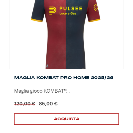
Le
opzioni
possono
essere
scelte
nella
pagina
del
prodotto
MAGLIA KOMBAT PRO HOME 2025/26
Maglia gioco KOMBAT™...
Il
Il
120,00
€
85,00
€
prezzo
prezzo
originale
attuale
ACQUISTA
era:
è:
120,00 €.
85,00 €.
Questo