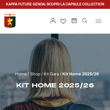
KAPPA FUTURE GENOA: SCOPRI LA CAPSULE COLLECTION
Home
/
Team
/
Kit Gara
/ Kit Home 2025/26
Prima squadra
Kit gara
Primavera
Kappa Futur Genoa
Home
/
Shop
/
Kit Gara
/
Kit Home 2025/26
Settore giovanile
Genoa x Genova
KIT HOME 2025/26
Kombat XXV
Prima squadra
Genoa x Rolling Stone