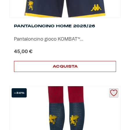
PANTALONCINO HOME 2025/26
Pantaloncino gioco KOMBAT™...
45,00
€
ACQUISTA
Questo
prodotto
ha
più
-34%
varianti.
Le
opzioni
possono
essere
scelte