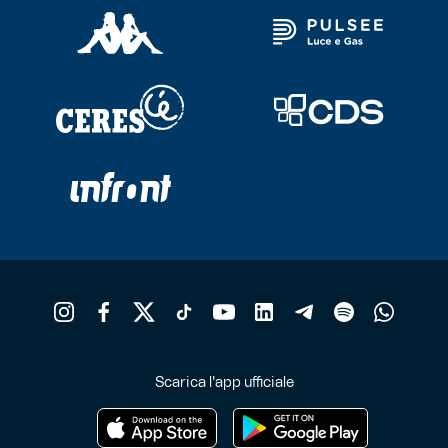
possono
essere
scelte
nella
pagina
del
prodotto
Scarica l'app ufficiale