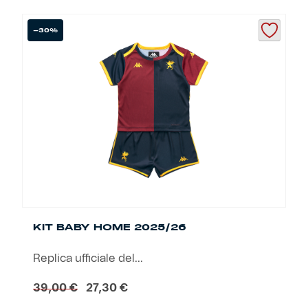
prodotto
ha
più
-30%
varianti.
Le
opzioni
possono
essere
scelte
nella
pagina
del
prodotto
KIT BABY HOME 2025/26
Replica ufficiale del...
Il
Il
39,00
€
27,30
€
prezzo
prezzo