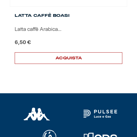
Robe di Kappa x Genoa
LATTA CAFFÈ BOASI
Vintage Collection
Latta caffè Arabica...
Red&Blue Voices
6,50
€
Kids
ACQUISTA
Accessori
Party
Outlet
Caffè Boasi x Genoa