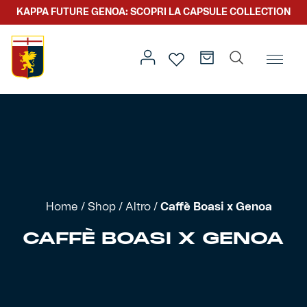
KAPPA FUTURE GENOA: SCOPRI LA CAPSULE COLLECTION
Home
/
Altro
/ Caffè Boasi x Genoa
Prima squadra
Kit gara
Primavera
Kappa Futur Genoa
Home
/
Shop
/
Altro
/
Caffè Boasi x Genoa
Settore giovanile
Genoa x Genova
CAFFÈ BOASI X GENOA
Kombat XXV
Prima squadra
Genoa x Rolling Stone