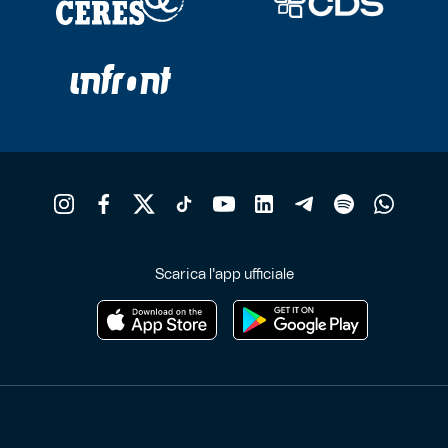
Helan x Genoa
Isolani x Genoa
Gift Card Online Store
Fortissimo batte il mio cuor
Scarica l'app ufficiale