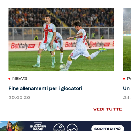
Robe di Kappa x Genoa
Vintage Collection
Red&Blue Voices
Kids
NEWS
P
Accessori
Fine allenamenti per i giocatori
Un 
Party
25.05.26
24
VEDI TUTTE
Outlet
Caffè Boasi x Genoa