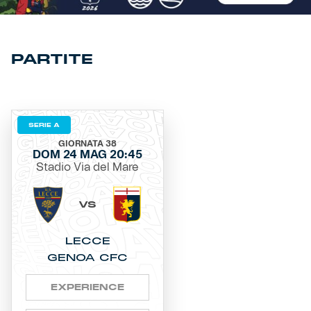
Helan x Genoa
PARTITE
Isolani x Genoa
Gift Card Online Store
SERIE A
Fortissimo batte il mio cuor
GIORNATA 38
DOM 24 MAG 20:45
Stadio Via del Mare
VS
LECCE
GENOA CFC
EXPERIENCE