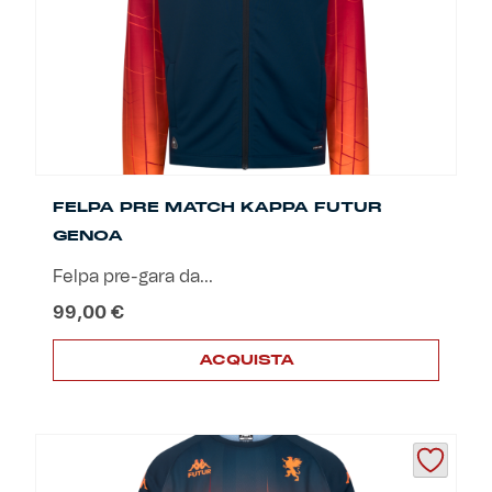
scelte
nella
pagina
del
prodotto
FELPA PRE MATCH KAPPA FUTUR
GENOA
Felpa pre-gara da...
99,00
€
ACQUISTA
Questo
prodotto
ha
più
varianti.