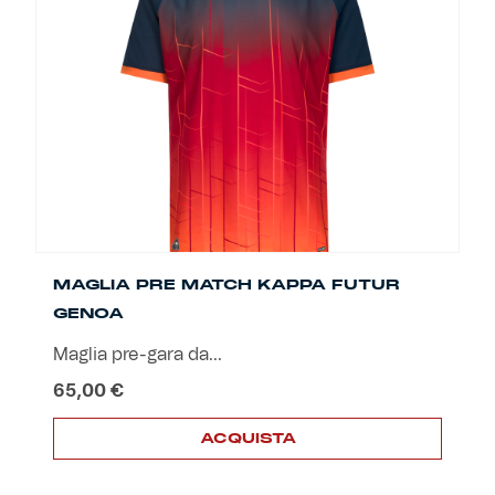
Le
opzioni
possono
essere
scelte
nella
pagina
del
prodotto
MAGLIA PRE MATCH KAPPA FUTUR
GENOA
Maglia pre-gara da...
65,00
€
ACQUISTA
Questo
prodotto