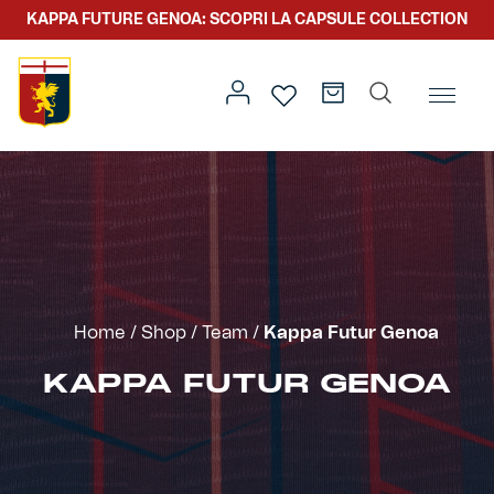
KAPPA FUTURE GENOA: SCOPRI LA CAPSULE COLLECTION
Home
/
Team
/ Kappa Futur Genoa
Prima squadra
Kit gara
Primavera
Kappa Futur Genoa
Home
/
Shop
/
Team
/
Kappa Futur Genoa
Settore giovanile
Genoa x Genova
KAPPA FUTUR GENOA
Kombat XXV
Prima squadra
Genoa x Rolling Stone