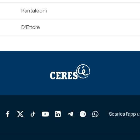
Pantaleoni
D’Ettore
Scarica l'app uf