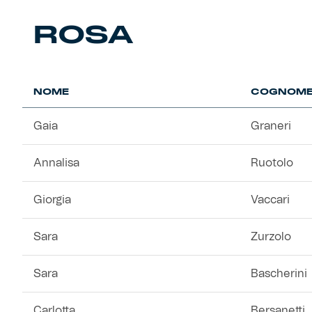
Robe di Kappa x Genoa
ROSA
Vintage Collection
Red&Blue Voices
NOME
COGNOM
Kids
Gaia
Graneri
Annalisa
Ruotolo
Accessori
Giorgia
Vaccari
Party
Sara
Zurzolo
Outlet
Sara
Bascherini
Caffè Boasi x Genoa
Carlotta
Bersanetti