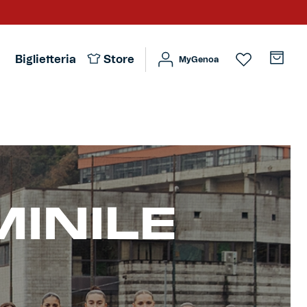
Biglietteria
Store
MyGenoa
INILE