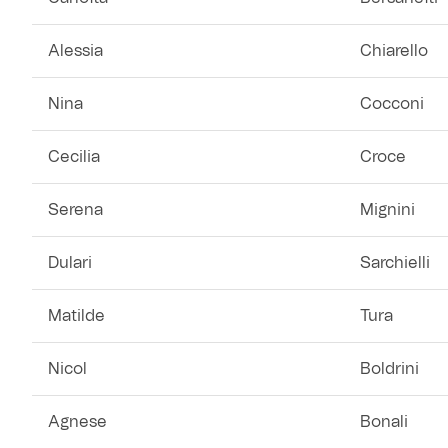
Helan x Genoa
Alessia
Chiarello
Isolani x Genoa
Nina
Cocconi
Gift Card Online Store
Cecilia
Croce
Fortissimo batte il mio cuor
Serena
Mignini
Dulari
Sarchielli
Matilde
Tura
Nicol
Boldrini
Agnese
Bonali