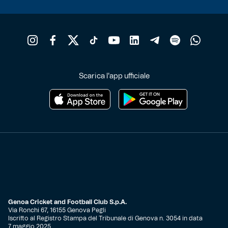
Robe di Kappa x Genoa
Vintage Collection
Red&Blue Voices
Scarica l'app ufficiale
Kids
Accessori
Party
Outlet
Genoa Cricket and Football Club S.p.A.
Via Ronchi 67, 16155 Genova Pegli
Iscritto al Registro Stampa del Tribunale di Genova n. 3054 in data
Caffè Boasi x Genoa
7 maggio 2025