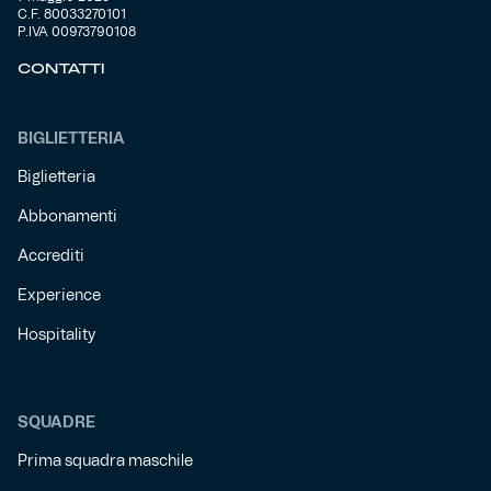
C.F. 80033270101
P.IVA 00973790108
Helan x Genoa
CONTATTI
Isolani x Genoa
BIGLIETTERIA
Gift Card Online Store
Biglietteria
Abbonamenti
Fortissimo batte il mio cuor
Accrediti
Experience
Hospitality
SQUADRE
Prima squadra maschile