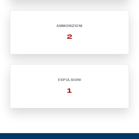
Helan x Genoa
AMMONIZIONI
Isolani x Genoa
2
Gift Card Online Store
Fortissimo batte il mio cuor
ESPULSIONI
1