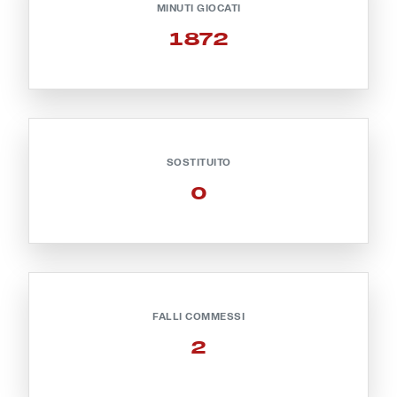
MINUTI GIOCATI
Robe di Kappa x Genoa
1872
Vintage Collection
Red&Blue Voices
Kids
SOSTITUITO
0
Accessori
Party
FALLI COMMESSI
Outlet
2
Caffè Boasi x Genoa