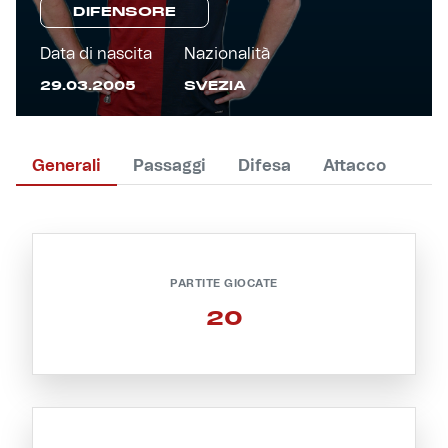
DIFENSORE
Primavera
Training
Data di nascita
Nazionalità
29.03.2005
SVEZIA
Settore giovanile
Pre Match
Rappresentanza
Generali
Passaggi
Difesa
Attacco
Genoa for Special
Genoa Academy
Tacchettee Collection
PARTITE GIOCATE
Urban Collection
20
Throwback Duemila
Sebago x Genoa