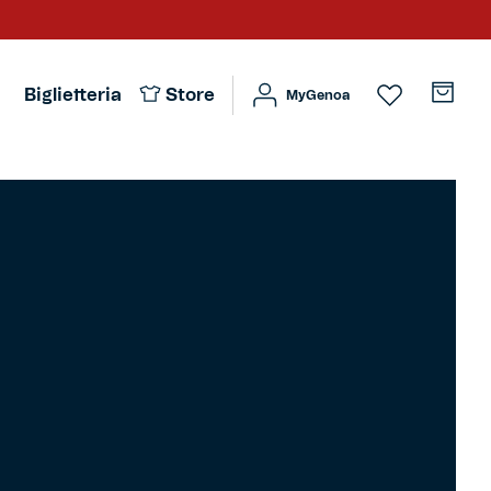
Biglietteria
Store
MyGenoa