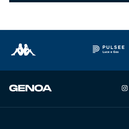
Robe di Kappa x Genoa
Vintage Collection
Red&Blue Voices
Kids
Accessori
Party
Outlet
Caffè Boasi x Genoa