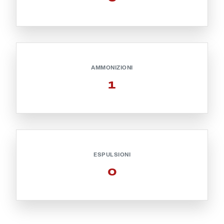
Helan x Genoa
Isolani x Genoa
AMMONIZIONI
Gift Card Online Store
1
Fortissimo batte il mio cuor
ESPULSIONI
0