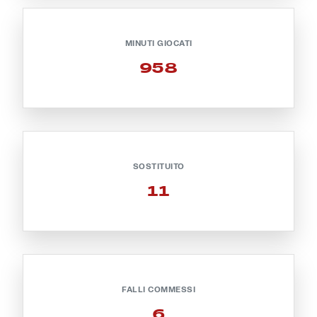
Robe di Kappa x Genoa
MINUTI GIOCATI
Vintage Collection
958
Red&Blue Voices
Kids
SOSTITUITO
11
Accessori
Party
Outlet
FALLI COMMESSI
Caffè Boasi x Genoa
6