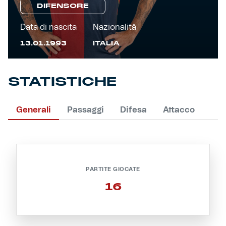
DIFENSORE
Primavera
Training
Data di nascita
Nazionalità
13.01.1993
ITALIA
Settore giovanile
Pre Match
Rappresentanza
STATISTICHE
Genoa for Special
Generali
Passaggi
Difesa
Attacco
Genoa Academy
Tacchettee Collection
Urban Collection
PARTITE GIOCATE
Throwback Duemila
16
Sebago x Genoa