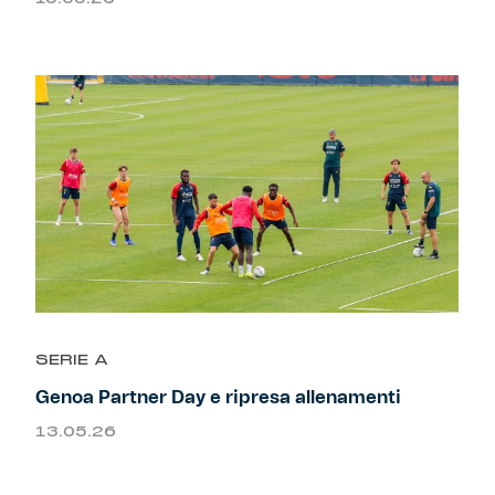
Helan x Genoa
Isolani x Genoa
Gift Card Online Store
Fortissimo batte il mio cuor
SERIE A
Genoa Partner Day e ripresa allenamenti
13.05.26