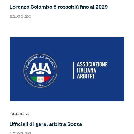
Robe di Kappa x Genoa
Lorenzo Colombo è rossoblù fino al 2029
21.05.26
Vintage Collection
Red&Blue Voices
Kids
Accessori
Party
SERIE A
Outlet
Ufficiali di gara, arbitra Sozza
Caffè Boasi x Genoa
15.05.26