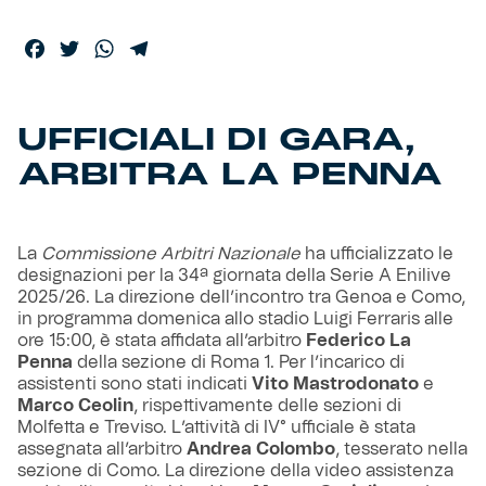
Helan x Genoa
Facebook
Twitter
WhatsApp
Telegram
Isolani x Genoa
UFFICIALI DI GARA,
Gift Card Online Store
ARBITRA LA PENNA
Fortissimo batte il mio cuor
La
Commissione Arbitri Nazionale
ha ufficializzato le
designazioni per la 34ª giornata della Serie A Enilive
2025/26. La direzione dell’incontro tra Genoa e Como,
in programma domenica allo stadio Luigi Ferraris alle
ore 15:00, è stata affidata all’arbitro
Federico La
Penna
della sezione di Roma 1. Per l’incarico di
assistenti sono stati indicati
Vito Mastrodonato
e
Marco Ceolin
, rispettivamente delle sezioni di
Molfetta e Treviso. L’attività di IV° ufficiale è stata
assegnata all’arbitro
Andrea Colombo
, tesserato nella
sezione di Como. La direzione della video assistenza