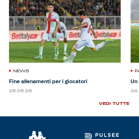
NEWS
P
Fine allenamenti per i giocatori
Un 
25.05.26
24
VEDI TUTTE