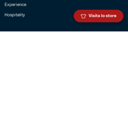
Experience
Hospitality
Visita lo store
SQUADRE
Prima squadra maschile
Prima squadra femminile
Settore giovanile
Genoa for special
Genoa Academy
Summer Camp
CLUB