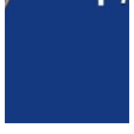
Robe di Kappa x Genoa
Vintage Collection
Red&Blue Voices
Kids
Accessori
Party
Outlet
Caffè Boasi x Genoa