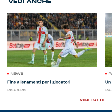
VEDI ANCHE
NEWS
P
Fine allenamenti per i giocatori
Un 
25.05.26
24
VEDI TUTTE