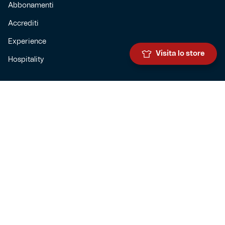
Abbonamenti
Accrediti
Experience
Visita lo store
Hospitality
SQUADRE
Prima squadra maschile
Prima squadra femminile
Settore giovanile
Genoa for special
Genoa Academy
Summer Camp