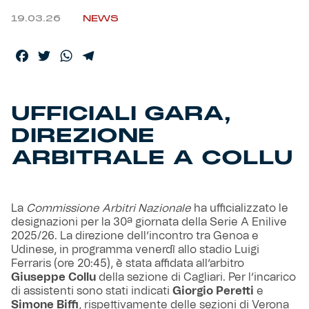
19.03.26
NEWS
Helan x Genoa
Facebook
Twitter
WhatsApp
Telegram
Isolani x Genoa
Gift Card Online Store
UFFICIALI GARA,
DIREZIONE
Fortissimo batte il mio cuor
ARBITRALE A COLLU
La
Commissione Arbitri Nazionale
ha ufficializzato le
designazioni per la 30ª giornata della Serie A Enilive
2025/26. La direzione dell’incontro tra Genoa e
Udinese, in programma venerdì allo stadio Luigi
Ferraris (ore 20:45), è stata affidata all’arbitro
Giuseppe Collu
della sezione di Cagliari. Per l’incarico
di assistenti sono stati indicati
Giorgio Peretti
e
Simone Biffi
, rispettivamente delle sezioni di Verona