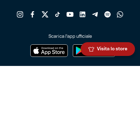
Scarica l'app ufficiale
Visita lo store
Genoa Cricket and Football Club S.p.A.
Via Ronchi 67, 16155 Genova Pegli
Iscritto al Registro Stampa del Tribunale di Genova n. 3054 in data
7 maggio 2025
C.F. 80033270101
P.IVA 00973790108