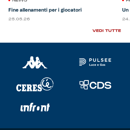
NEWS
P
Fine allenamenti per i giocatori
Un 
25.05.26
24
VEDI TUTTE