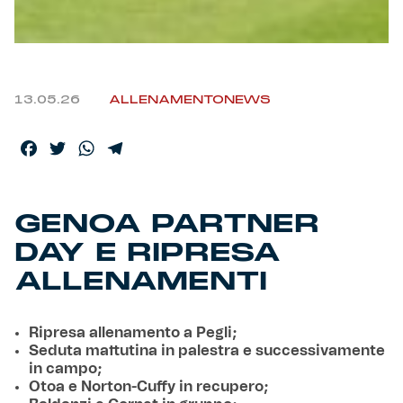
13.05.26
ALLENAMENTO
NEWS
Facebook
Twitter
WhatsApp
Telegram
GENOA PARTNER
DAY E RIPRESA
ALLENAMENTI
Ripresa allenamento a Pegli;
Seduta mattutina in palestra e successivamente
in campo;
Otoa e Norton-Cuffy in recupero;