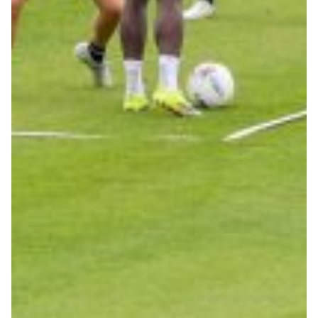
Helan x Genoa
Isolani x Genoa
Gift Card Online Store
Fortissimo batte il mio cuor