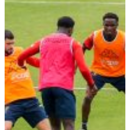
Robe di Kappa x Genoa
Vintage Collection
Red&Blue Voices
Kids
Accessori
Party
Outlet
Caffè Boasi x Genoa