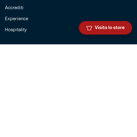
Accrediti
Experience
Visita lo store
Hospitality
SQUADRE
Prima squadra maschile
Prima squadra femminile
Settore giovanile
Genoa for special
Genoa Academy
Summer Camp