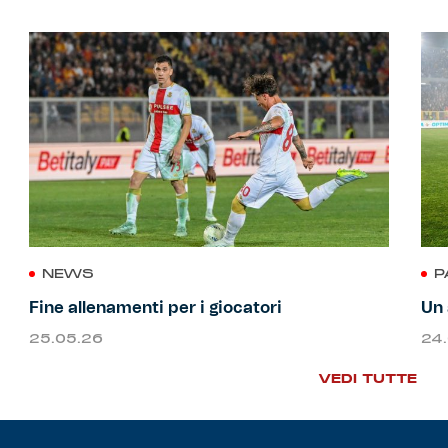
NEWS
P
Fine allenamenti per i giocatori
Un 
25.05.26
24
VEDI TUTTE