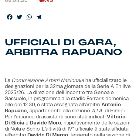
08.04.26
NEWS
Helan x Genoa
Facebook
Twitter
WhatsApp
Telegram
Isolani x Genoa
UFFICIALI DI GARA,
Gift Card Online Store
ARBITRA RAPUANO
Fortissimo batte il mio cuor
La
Commissione Arbitri Nazionale
ha ufficializzato le
designazioni per la 32ma giornata della Serie A Enilive
2025/26. La direzione dell’incontro tra Genoa e
Sassuolo, in programma allo stadio Ferraris domenica
alle ore 12:30, è stata assegnata all’arbitro
Antonio
Rapuano,
appartenente alla sezione
A.I.A.
di Rimini.
Per l’incarico di assistenti sono stati indicati
Vittorio
Di Gioia
e
Davide Moro
, rispettivamente delle sezioni
di Nola e Schio. L’attività di IV° ufficiale è stata affidata
all’arbitro
Davide Di Marco
, tesserato nella sezione di