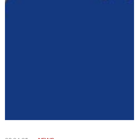
Robe di Kappa x Genoa
Vintage Collection
Red&Blue Voices
Kids
Accessori
Party
Outlet
Caffè Boasi x Genoa