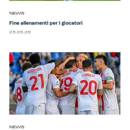
Primavera
Training
NEWS
Fine allenamenti per i giocatori
Settore giovanile
Pre Match
25.05.26
Rappresentanza
Genoa for Special
Genoa Academy
Tacchettee Collection
Urban Collection
Throwback Duemila
Sebago x Genoa
NEWS