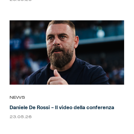
Helan x Genoa
Isolani x Genoa
Gift Card Online Store
Fortissimo batte il mio cuor
NEWS
Daniele De Rossi – Il video della conferenza
23.05.26