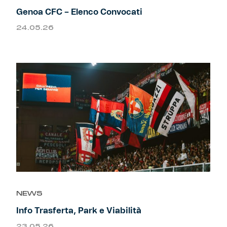
Robe di Kappa x Genoa
Genoa CFC – Elenco Convocati
24.05.26
Vintage Collection
Red&Blue Voices
Kids
Accessori
Party
NEWS
Outlet
Info Trasferta, Park e Viabilità
Caffè Boasi x Genoa
23.05.26