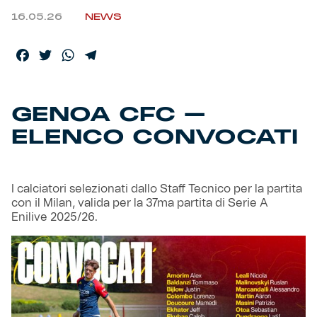
16.05.26
NEWS
Helan x Genoa
Facebook
Twitter
WhatsApp
Telegram
Isolani x Genoa
Gift Card Online Store
GENOA CFC –
ELENCO CONVOCATI
Fortissimo batte il mio cuor
I calciatori selezionati dallo Staff Tecnico per la partita
con il Milan, valida per la 37ma partita di Serie A
Enilive 2025/26.