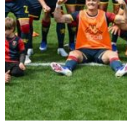
Robe di Kappa x Genoa
Vintage Collection
Red&Blue Voices
Kids
Accessori
Party
Outlet
Caffè Boasi x Genoa