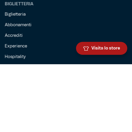
BIGLIETTERIA
Biglietteria
Abbonamenti
Accrediti
Experience
Visita lo store
Hospitality
SQUADRE
Prima squadra maschile
Prima squadra femminile
Settore giovanile
Genoa for special