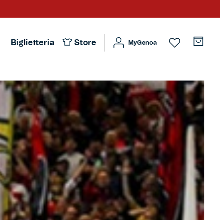
Biglietteria
Store
MyGenoa