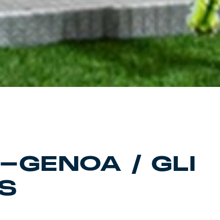
-GENOA / GLI
S