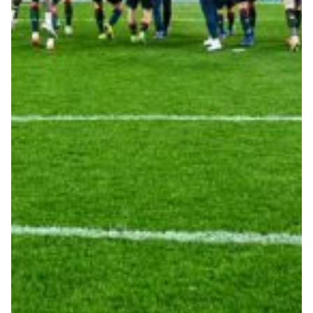
Robe di Kappa x Genoa
Vintage Collection
Red&Blue Voices
Kids
Accessori
Party
Outlet
Caffè Boasi x Genoa