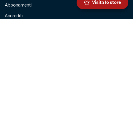
Visita lo store
Abbonamenti
Accrediti
Experience
Hospitality
SQUADRE
Prima squadra maschile
Prima squadra femminile
Settore giovanile
Genoa for special
Genoa Academy
Summer Camp