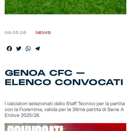
Helan x Genoa
Isolani x Genoa
09.05.26
NEWS
Gift Card Online Store
Facebook
Twitter
WhatsApp
Telegram
Fortissimo batte il mio cuor
GENOA CFC –
ELENCO CONVOCATI
I calciatori selezionati dallo Staff Tecnico per la partita
con la Fiorentina, valida per la 36ma partita di Serie A
Enilive 2025/26.