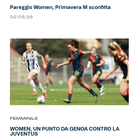
Robe di Kappa x Genoa
Pareggio Women, Primavera M sconfitta
02.05.26
Vintage Collection
Red&Blue Voices
Kids
Accessori
Party
FEMMINILE
Outlet
WOMEN, UN PUNTO DA GENOA CONTRO LA
JUVENTUS
Caffè Boasi x Genoa