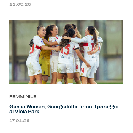
21.03.26
Helan x Genoa
Isolani x Genoa
Gift Card Online Store
Fortissimo batte il mio cuor
FEMMINILE
Genoa Women, Georgsdóttir firma il pareggio
al Viola Park
17.01.26