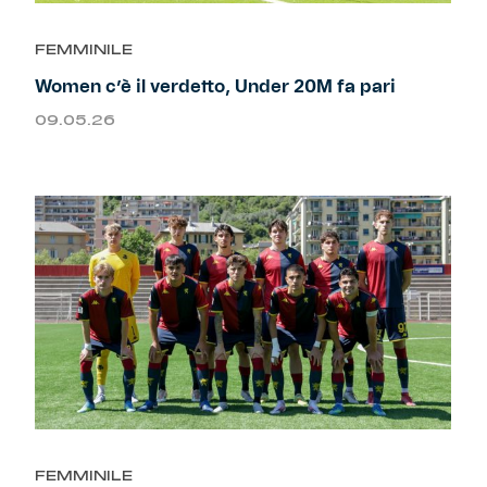
Primavera
Training
FEMMINILE
Women c’è il verdetto, Under 20M fa pari
Settore giovanile
Pre Match
09.05.26
Rappresentanza
Genoa for Special
Genoa Academy
Tacchettee Collection
Urban Collection
Throwback Duemila
Sebago x Genoa
FEMMINILE