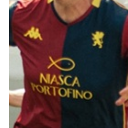
Helan x Genoa
Isolani x Genoa
Gift Card Online Store
Fortissimo batte il mio cuor