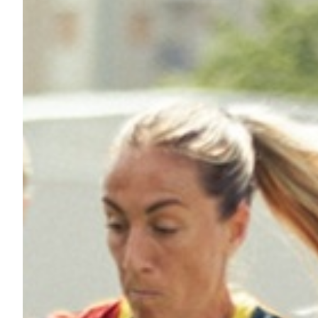
Robe di Kappa x Genoa
Vintage Collection
Red&Blue Voices
Kids
Accessori
Party
Outlet
Caffè Boasi x Genoa