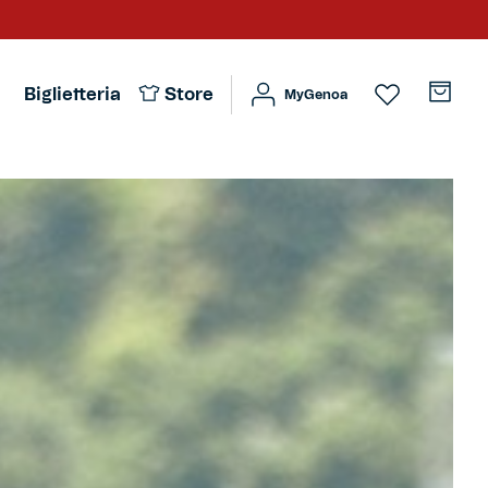
Biglietteria
Store
MyGenoa