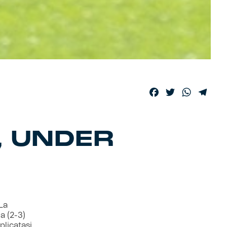
Facebook
Twitter
WhatsA
Tele
, UNDER
La
a (2-3)
plicatasi