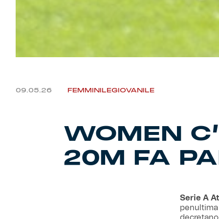
09.05.26
FEMMINILE
GIOVANILE
WOMEN C’
20M FA PA
Serie A A
penultima 
decretano 