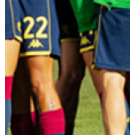
Robe di Kappa x Genoa
Vintage Collection
Red&Blue Voices
Kids
Accessori
Party
Outlet
Caffè Boasi x Genoa