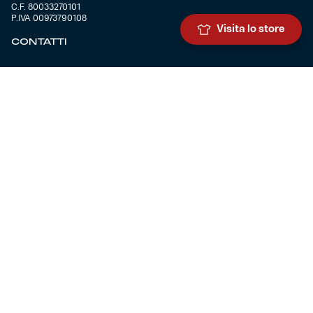
C.F. 80033270101
P.IVA 00973790108
Visita lo store
CONTATTI
BIGLIETTERIA
Biglietteria
Abbonamenti
Accrediti
Experience
Hospitality
SQUADRE
Prima squadra maschile