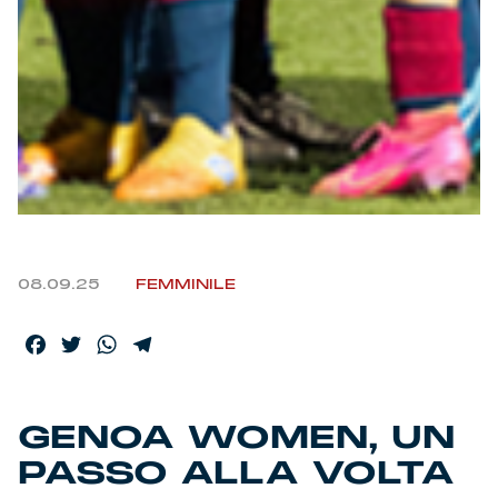
Helan x Genoa
Isolani x Genoa
Gift Card Online Store
Fortissimo batte il mio cuor
08.09.25
FEMMINILE
Facebook
Twitter
WhatsApp
Telegram
GENOA WOMEN, UN
PASSO ALLA VOLTA