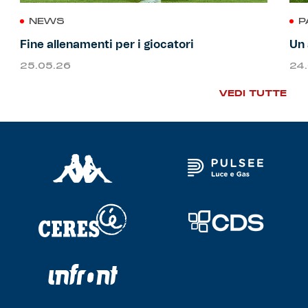
NEWS
P
Fine allenamenti per i giocatori
Un 
25.05.26
24
VEDI TUTTE