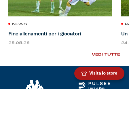
NEWS
P
Fine allenamenti per i giocatori
Un 
25.05.26
24
VEDI TUTTE
Visita lo store