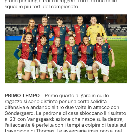
grado per lunghi tratti di reggere l’urto di una delle
squadre più forti del campionato.
PRIMO TEMPO
– Primo quarto di gara in cui le
ragazze si sono distinte per una certa solidità
difensiva e andando al tiro due volte in attacco con
Söndergaard. Le padrone di casa sbloccano il risultato
al 23′ con Vangsgaard: azione che nasce sulla destra,
l’attaccante è perfetta con i tempi a colpire di testa sul
traversone di Thomas. Le avversarie insistono e, nel