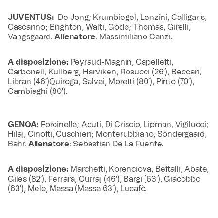
JUVENTUS:
De Jong; Krumbiegel, Lenzini, Calligaris,
Cascarino; Brighton, Walti, Godø; Thomas, Girelli,
Vangsgaard.
Allenatore
: Massimiliano Canzi.
A disposizione:
Peyraud-Magnin, Capelletti,
Carbonell, Kullberg, Harviken, Rosucci (26′), Beccari,
Libran (46′)Quiroga, Salvai, Moretti (80′), Pinto (70′),
Cambiaghi (80′).
GENOA:
Forcinella; Acuti, Di Criscio, Lipman, Vigilucci;
Hilaj, Cinotti, Cuschieri; Monterubbiano, Söndergaard,
Bahr.
Allenatore
: Sebastian De La Fuente.
A disposizione:
Marchetti, Korenciova, Bettalli, Abate,
Giles (82′), Ferrara, Curraj (46′), Bargi (63′), Giacobbo
(63′), Mele, Massa (Massa 63′), Lucafò.