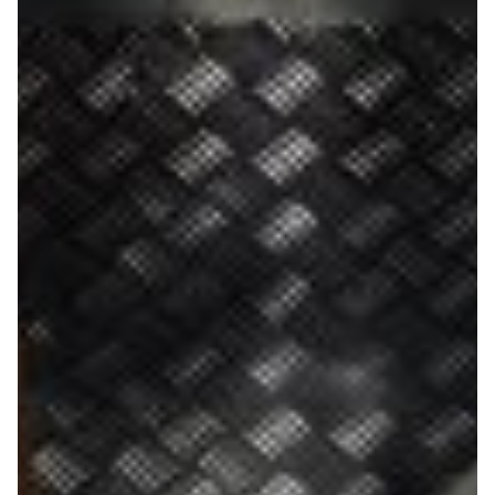
Robe di Kappa x Genoa
Vintage Collection
Red&Blue Voices
Kids
Accessori
Party
Outlet
Caffè Boasi x Genoa