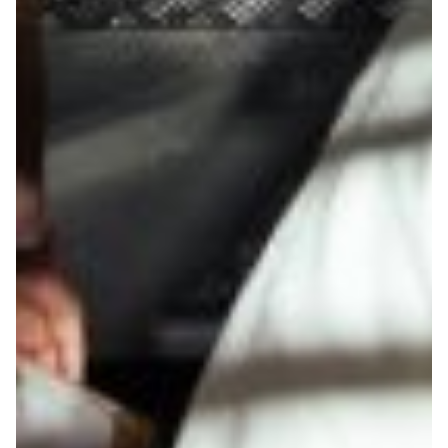
Helan x Genoa
Isolani x Genoa
Gift Card Online Store
Fortissimo batte il mio cuor