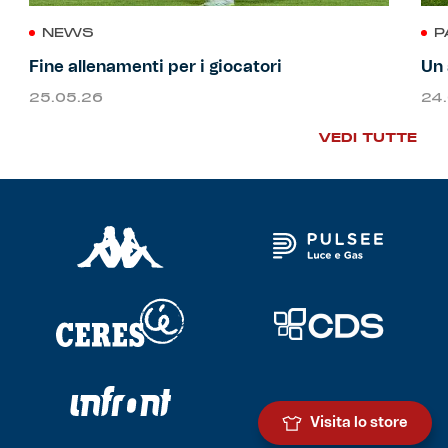
NEWS
P
Fine allenamenti per i giocatori
Un 
25.05.26
24
VEDI TUTTE
Visita lo store