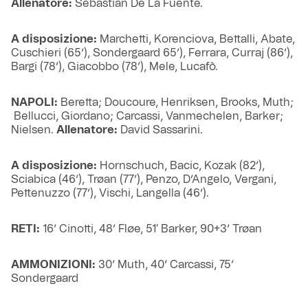
Allenatore:
Sebastian De La Fuente.
A disposizione:
Marchetti, Korenciova, Bettalli, Abate,
Cuschieri (65’), Sondergaard 65’), Ferrara, Curraj (86’),
Bargi (78’), Giacobbo (78’), Mele, Lucafò.
NAPOLI:
Beretta; Doucoure, Henriksen, Brooks, Muth;
Bellucci, Giordano; Carcassi, Vanmechelen, Barker;
Nielsen.
Allenatore:
David Sassarini.
A disposizione:
Hornschuch, Bacic, Kozak (82’),
Sciabica (46’), Trøan (77’), Penzo, D’Angelo, Vergani,
Pettenuzzo (77’), Vischi, Langella (46’).
RETI:
16’ Cinotti, 48’ Fløe, 51′ Barker, 90+3’ Trøan
AMMONIZIONI:
30’ Muth, 40’ Carcassi, 75’
Sondergaard