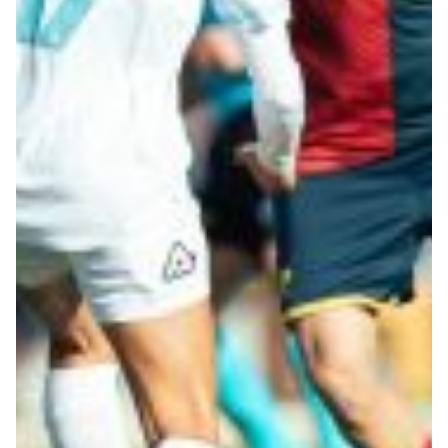
Robe di Kappa x Genoa
Vintage Collection
Red&Blue Voices
Kids
Accessori
Party
Outlet
Caffè Boasi x Genoa