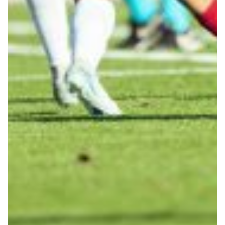
Helan x Genoa
Isolani x Genoa
Gift Card Online Store
Fortissimo batte il mio cuor