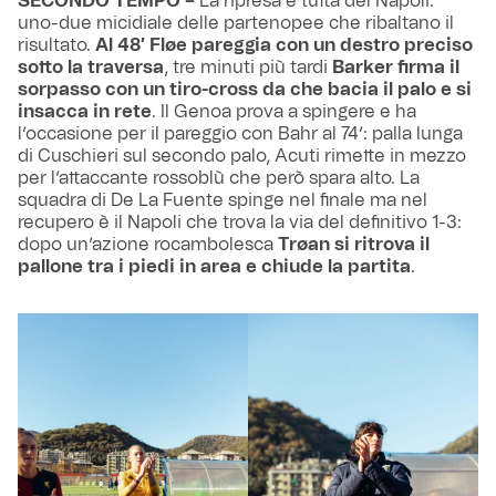
SECONDO TEMPO –
La ripresa è tutta del Napoli:
uno-due micidiale delle partenopee che ribaltano il
risultato.
Al 48′ Fløe pareggia con un destro preciso
sotto la traversa
, tre minuti più tardi
Barker firma il
sorpasso con un tiro-cross da che bacia il palo e si
insacca in rete
. Il Genoa prova a spingere e ha
l’occasione per il pareggio con Bahr al 74’: palla lunga
di Cuschieri sul secondo palo, Acuti rimette in mezzo
per l’attaccante rossoblù che però spara alto. La
squadra di De La Fuente spinge nel finale ma nel
recupero è il Napoli che trova la via del definitivo 1-3:
dopo un’azione rocambolesca
Trøan si ritrova il
pallone tra i piedi in area e chiude la partita
.