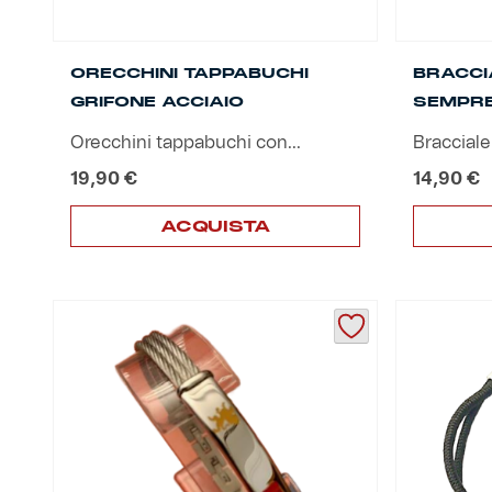
Robe di Kappa x Genoa
ORECCHINI TAPPABUCHI
BRACCIA
Vintage Collection
GRIFONE ACCIAIO
SEMPR
Red&Blue Voices
Orecchini tappabuchi con...
Bracciale
19,90
€
14,90
€
Kids
ACQUISTA
Accessori
Party
Outlet
Caffè Boasi x Genoa