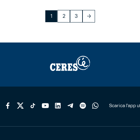
1
2
3
→
Scarica l'app uf