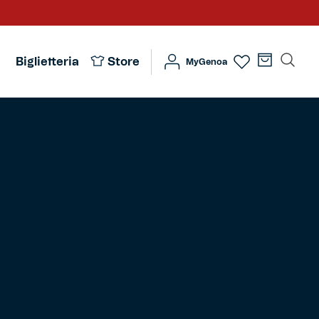
Biglietteria
Store
MyGenoa