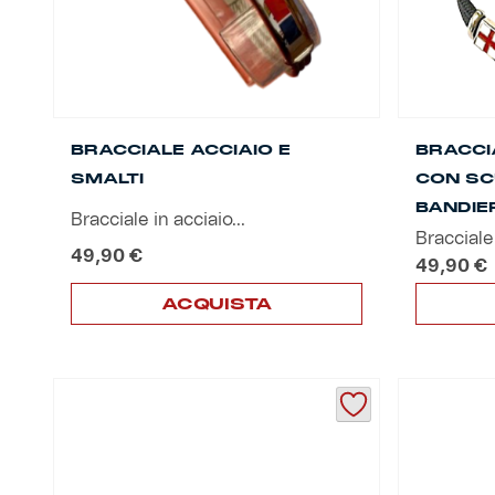
Helan x Genoa
Isolani x Genoa
BRACCIALE ACCIAIO E
BRACCI
Gift Card Online Store
SMALTI
CON SC
BANDIE
Bracciale in acciaio...
Fortissimo batte il mio cuor
Bracciale
49,90
€
49,90
€
ACQUISTA