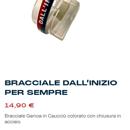
Primavera
Training
Settore giovanile
Pre Match
Rappresentanza
Genoa for Special
Genoa Academy
Tacchettee Collection
BRACCIALE DALL’INIZIO
Urban Collection
PER SEMPRE
Throwback Duemila
14,90
€
Bracciale Genoa in Caucciù colorato con chiusura in
Sebago x Genoa
acciaio.