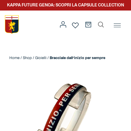
KAPPA FUTURE GENOA: SCOPRI LA CAPSULE COLLECTION
Home
/
Altro
/
Accessori
/
Gioielli
/ Bracciale dall’inizio per
sempre
Home
/
Shop
/
Gioielli
/
Bracciale dall’inizio per sempre
Prima squadra
Kit gara
Primavera
Kappa Futur Genoa
Settore giovanile
Genoa x Genova
Kombat XXV
Prima squadra
Genoa x Rolling Stone