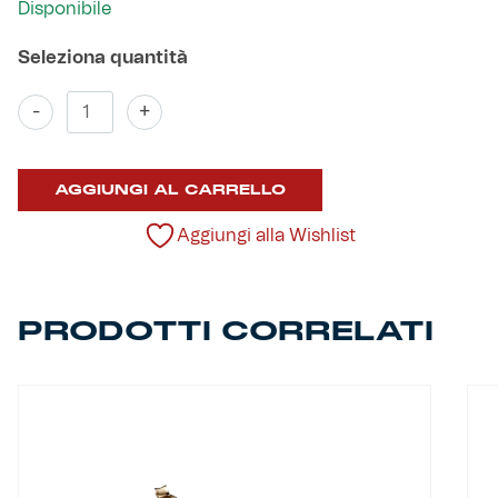
Disponibile
Robe di Kappa x Genoa
Vintage Collection
Bracciale
-
+
dall'inizio
Red&Blue Voices
per
sempre
AGGIUNGI AL CARRELLO
quantità
Kids
Aggiungi alla Wishlist
Accessori
PRODOTTI CORRELATI
Party
Outlet
Caffè Boasi x Genoa