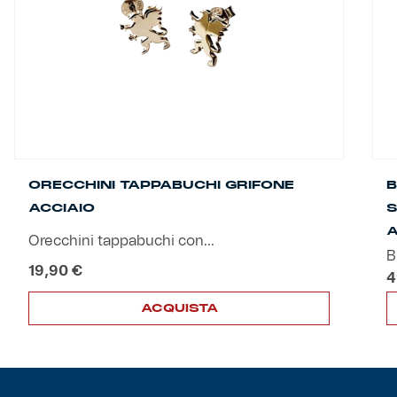
Helan x Genoa
Isolani x Genoa
Gift Card Online Store
Fortissimo batte il mio cuor
ORECCHINI TAPPABUCHI GRIFONE
B
ACCIAIO
S
A
Orecchini tappabuchi con...
B
19,90
€
4
ACQUISTA