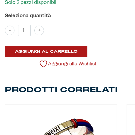
Solo 2 pezzi disponibili
Robe di Kappa x Genoa
Vintage Collection
Orecchini
-
+
argento
Red&Blue Voices
grifone
smaltato
AGGIUNGI AL CARRELLO
quantità
Kids
Aggiungi alla Wishlist
Accessori
PRODOTTI CORRELATI
Party
Outlet
Caffè Boasi x Genoa