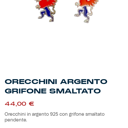
Primavera
Training
Settore giovanile
Pre Match
Rappresentanza
Genoa for Special
Genoa Academy
Tacchettee Collection
ORECCHINI ARGENTO
Urban Collection
GRIFONE SMALTATO
Throwback Duemila
44,00
€
Orecchini in argento 925 con grifone smaltato
Sebago x Genoa
pendente.