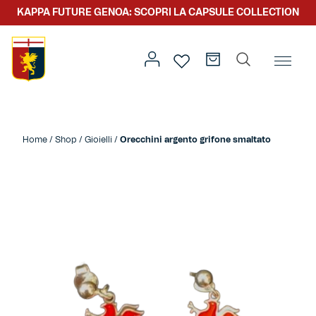
KAPPA FUTURE GENOA: SCOPRI LA CAPSULE COLLECTION
Home
/
Altro
/
Accessori
/
Gioielli
/ Orecchini argento
grifone smaltato
Home
/
Shop
/
Gioielli
/
Orecchini argento grifone smaltato
Prima squadra
Kit gara
Primavera
Kappa Futur Genoa
Settore giovanile
Genoa x Genova
Kombat XXV
Prima squadra
Genoa x Rolling Stone