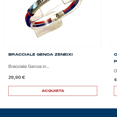
Helan x Genoa
Isolani x Genoa
Gift Card Online Store
Fortissimo batte il mio cuor
BRACCIALE GENOA ZENEIXI
O
P
Bracciale Genoa in...
O
29,90
€
4
ACQUISTA