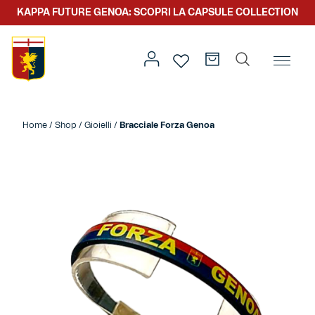
KAPPA FUTURE GENOA: SCOPRI LA CAPSULE COLLECTION
Home
/
Altro
/
Accessori
/
Gioielli
/ Bracciale Forza Genoa
Home
/
Shop
/
Gioielli
/
Bracciale Forza Genoa
Prima squadra
Kit gara
Primavera
Kappa Futur Genoa
Settore giovanile
Genoa x Genova
Kombat XXV
Prima squadra
Genoa x Rolling Stone