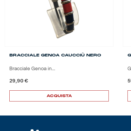
Helan x Genoa
Isolani x Genoa
Gift Card Online Store
BRACCIALE GENOA CAUCCIÙ NERO
G
Fortissimo batte il mio cuor
Bracciale Genoa in...
G
29,90
€
5
ACQUISTA