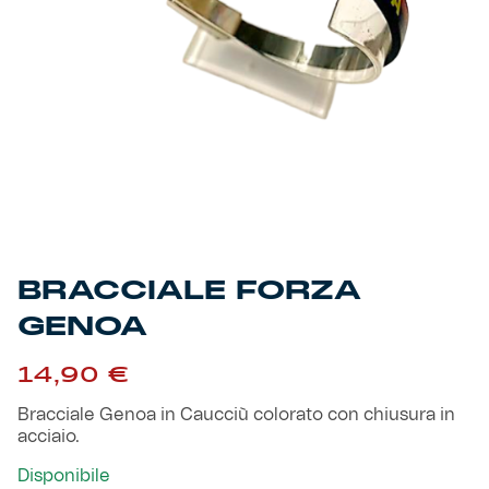
Primavera
Training
Settore giovanile
Pre Match
Rappresentanza
Genoa for Special
Genoa Academy
Tacchettee Collection
BRACCIALE FORZA
GENOA
Urban Collection
14,90
€
Throwback Duemila
Bracciale Genoa in Caucciù colorato con chiusura in
acciaio.
Sebago x Genoa
Disponibile