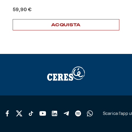
59,90
€
ACQUISTA
Scarica l'app uf