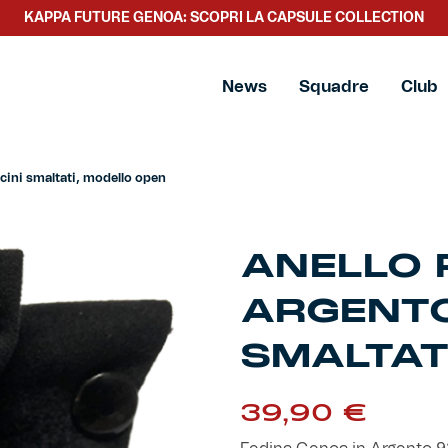
KAPPA FUTURE GENOA: SCOPRI LA CAPSULE COLLECTION
 Argento 925 e cuoricini smaltati, modello open
News
Squadre
Club
cini smaltati, modello open
ANELLO 
ARGENTO
SMALTAT
39,90
€