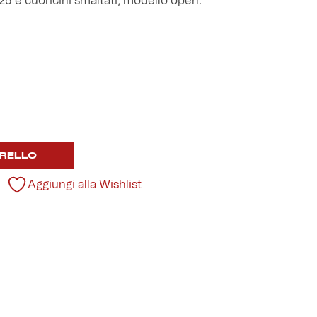
5 e cuoricini smaltati, modello open.
RELLO
Aggiungi alla Wishlist