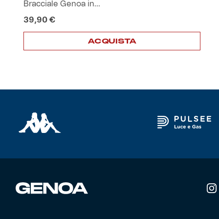
Bracciale Genoa in...
39,90
€
Helan x Genoa
ACQUISTA
Isolani x Genoa
Gift Card Online Store
Fortissimo batte il mio cuor