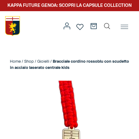
KAPPA FUTURE GENOA: SCOPRI LA CAPSULE COLLECTION
Home
/
Abbigliamento
/
Kids
/ Bracciale cordino rossoblu
con scudetto in acciaio laserato centrale kids
Home
/
Shop
/
Gioielli
/
Bracciale cordino rossoblu con scudetto
in acciaio laserato centrale kids
Prima squadra
Kit gara
Primavera
Kappa Futur Genoa
Settore giovanile
Genoa x Genova
Kombat XXV
Prima squadra
Genoa x Rolling Stone