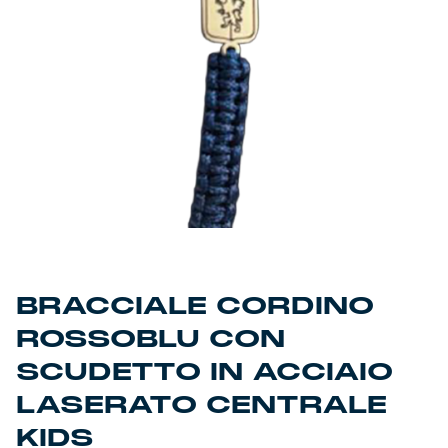
Primavera
Training
Settore giovanile
Pre Match
Rappresentanza
Genoa for Special
Genoa Academy
Tacchettee Collection
BRACCIALE CORDINO
Urban Collection
ROSSOBLU CON
Throwback Duemila
SCUDETTO IN ACCIAIO
LASERATO CENTRALE
Sebago x Genoa
KIDS