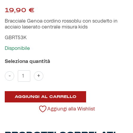
Robe di Kappa x Genoa
19,90
€
Vintage Collection
Bracciale Genoa cordino rossoblu con scudetto in
acciaio laserato centrale misura kids
Red&Blue Voices
GBRT53K
Disponibile
Kids
Bracciale
-
+
cordino
Accessori
rossoblu
con
AGGIUNGI AL CARRELLO
scudetto
Party
in
acciaio
Aggiungi alla Wishlist
Outlet
laserato
centrale
kids
Caffè Boasi x Genoa
quantità