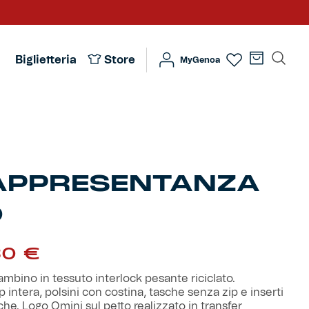
Biglietteria
Store
MyGenoa
APPRESENTANZA
O
Il
30
€
zzo
prezzo
inale
attuale
mbino in tessuto interlock pesante riciclato.
è:
 intera, polsini con costina, tasche senza zip e inserti
0 €.
55,30 €.
che. Logo Omini sul petto realizzato in transfer