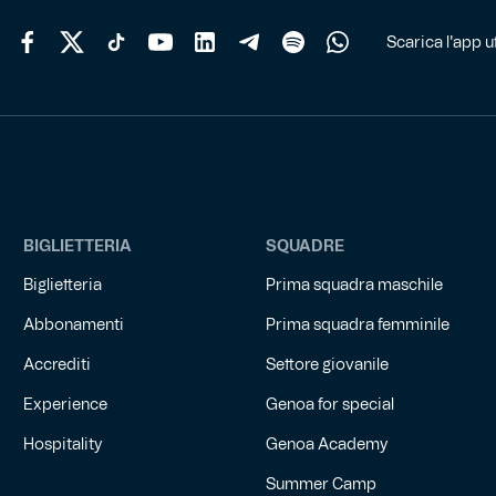
del
prodotto
Scarica l'app uf
BIGLIETTERIA
SQUADRE
Biglietteria
Prima squadra maschile
Abbonamenti
Prima squadra femminile
Accrediti
Settore giovanile
Experience
Genoa for special
Hospitality
Genoa Academy
Summer Camp