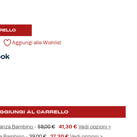
RELLO
Aggiungi alla Wishlist
ook
GGIUNGI AL CARRELLO
Il
Il
tanza Bambino
-
59,00
€
41,30
€
Vedi opzioni >
prezzo
prezzo
Il
Il
za Bambino
-
39,00
€
27,30
€
Vedi opzioni >