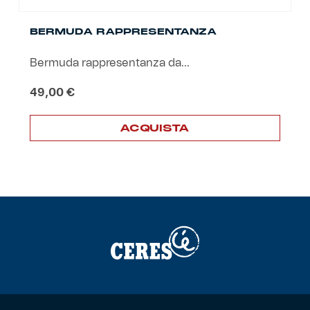
BERMUDA RAPPRESENTANZA
Bermuda rappresentanza da...
49,00
€
ACQUISTA
Questo
prodotto
ha
più
varianti.
Le
opzioni
possono
essere
scelte
nella
pagina