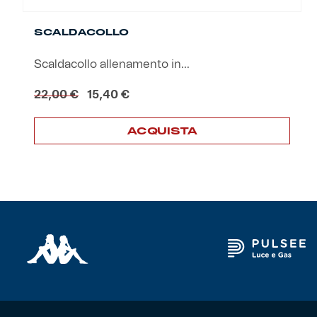
SCALDACOLLO
Scaldacollo allenamento in...
Il
Il
22,00
€
15,40
€
prezzo
prezzo
originale
attuale
ACQUISTA
era:
è:
22,00 €.
15,40 €.