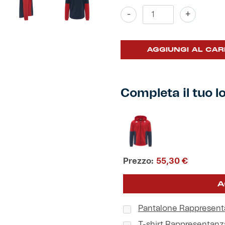
Felpa
-
+
Rappresentanza
Bambino
quantità
AGGIUNGI AL CAR
Completa il tuo l
Prezzo:
55,30
€
A
Pantalone Rappresen
T-shirt Rappresentan