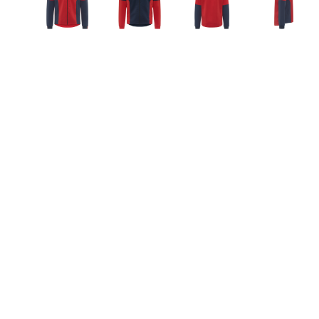
Robe di Kappa x Genoa
Vintage Collection
Red&Blue Voices
Kids
Accessori
Party
Outlet
Caffè Boasi x Genoa