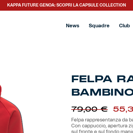
KAPPA FUTURE GENOA: SCOPRI LA CAPSULE COLLECTION
bino
News
Squadre
Club
FELPA R
BAMBIN
Il
79,00
€
55,
pre
orig
Felpa rappresentanza da ba
era:
Con cappuccio, apertura zip
79,0
sul fronte e sul fondo mani