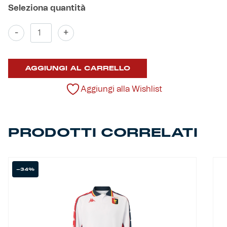
Helan x Genoa
Bermuda
-
+
Rappresentanza
Bambino
Isolani x Genoa
quantità
AGGIUNGI AL CARRELLO
Gift Card Online Store
Aggiungi alla Wishlist
Fortissimo batte il mio cuor
PRODOTTI CORRELATI
-34%