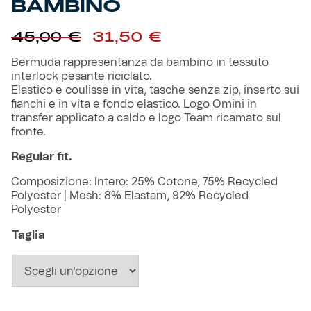
BAMBINO
Robe di Kappa x Genoa
Il
Il
45,00
€
31,50
€
prezzo
prezzo
Vintage Collection
originale
attuale
Bermuda rappresentanza da bambino in tessuto
era:
è:
interlock pesante riciclato.
Red&Blue Voices
45,00 €.
31,50 €.
Elastico e coulisse in vita, tasche senza zip, inserto sui
fianchi e in vita e fondo elastico. Logo Omini in
transfer applicato a caldo e logo Team ricamato sul
Kids
fronte.
Regular fit.
Composizione: Intero: 25% Cotone, 75% Recycled
Accessori
Polyester | Mesh: 8% Elastam, 92% Recycled
Polyester
Party
Taglia
Outlet
Caffè Boasi x Genoa