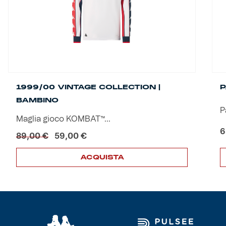
1999/00 VINTAGE COLLECTION |
P
BAMBINO
P
Maglia gioco KOMBAT™...
6
Il
Il
89,00
€
59,00
€
prezzo
prezzo
originale
attuale
ACQUISTA
era:
è:
Questo
Q
89,00 €.
59,00 €.
prodotto
p
ha
h
più
p
varianti.
v
Le
L