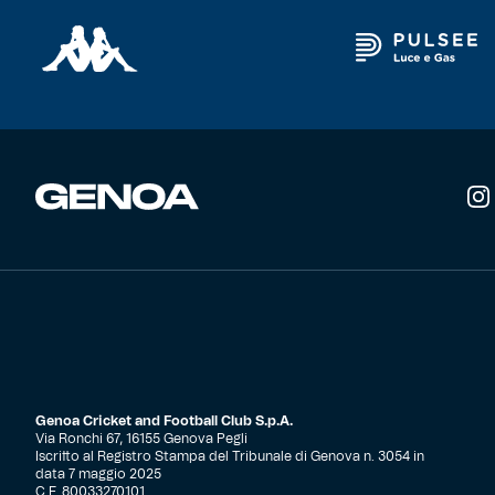
Robe di Kappa x Genoa
Vintage Collection
Red&Blue Voices
Kids
Accessori
Party
Genoa Cricket and Football Club S.p.A.
Outlet
Via Ronchi 67, 16155 Genova Pegli
Iscritto al Registro Stampa del Tribunale di Genova n. 3054 in
data 7 maggio 2025
Caffè Boasi x Genoa
C.F. 80033270101