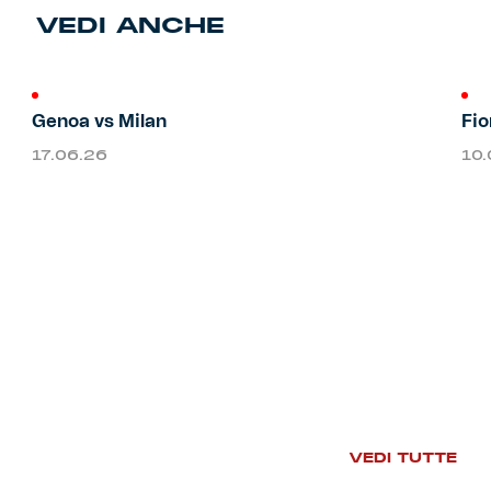
VEDI ANCHE
Primavera
Training
Settore giovanile
Pre Match
Genoa vs Milan
Fio
17.06.26
10
Rappresentanza
Genoa for Special
Genoa Academy
Tacchettee Collection
Urban Collection
Throwback Duemila
Sebago x Genoa
VEDI TUTTE