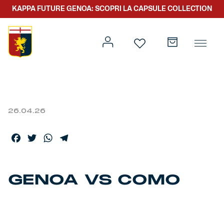
KAPPA FUTURE GENOA: SCOPRI LA CAPSULE COLLECTION
26.04.26
Prima squadra
Kit gara
Facebook
Twitter
WhatsApp
Telegram
Primavera
Kappa Futur Genoa
Settore giovanile
Genoa x Genova
GENOA VS COMO
Kombat XXV
Prima squadra
Genoa x Rolling Stone