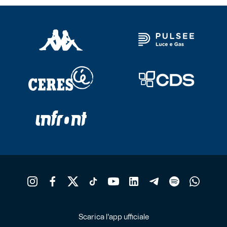
Robe di Kappa x Genoa
Vintage Collection
Red&Blue Voices
Kids
Accessori
Party
Outlet
Scarica l'app ufficiale
Caffè Boasi x Genoa