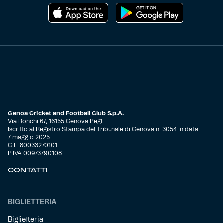
Helan x Genoa
Isolani x Genoa
Gift Card Online Store
Fortissimo batte il mio cuor
Genoa Cricket and Football Club S.p.A.
Via Ronchi 67, 16155 Genova Pegli
Iscritto al Registro Stampa del Tribunale di Genova n. 3054 in data
7 maggio 2025
C.F. 80033270101
P.IVA 00973790108
CONTATTI
BIGLIETTERIA
Biglietteria