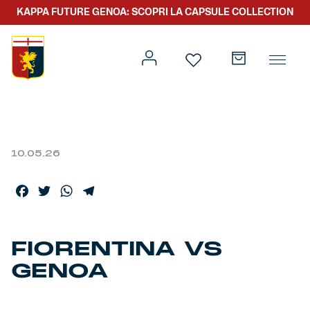
KAPPA FUTURE GENOA: SCOPRI LA CAPSULE COLLECTION
10.05.26
Prima squadra
Kit gara
Facebook
Twitter
WhatsApp
Telegram
Primavera
Kappa Futur Genoa
Settore giovanile
Genoa x Genova
FIORENTINA VS
GENOA
Kombat XXV
Prima squadra
Genoa x Rolling Stone