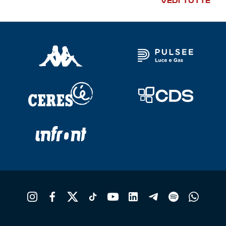
VEDI TUTTE
Robe di Kappa x Genoa
Vintage Collection
Red&Blue Voices
Kids
Accessori
Party
Outlet
Caffè Boasi x Genoa