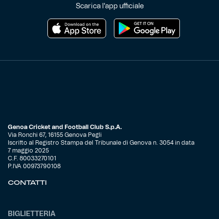
Scarica l'app ufficiale
Helan x Genoa
Isolani x Genoa
Gift Card Online Store
Fortissimo batte il mio cuor
Genoa Cricket and Football Club S.p.A.
Via Ronchi 67, 16155 Genova Pegli
Iscritto al Registro Stampa del Tribunale di Genova n. 3054 in data
7 maggio 2025
C.F. 80033270101
P.IVA 00973790108
CONTATTI
BIGLIETTERIA