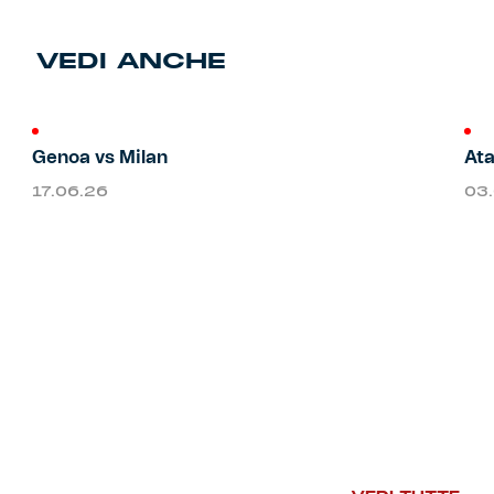
Primavera
Training
VEDI ANCHE
Settore giovanile
Pre Match
Genoa vs Milan
Ata
Rappresentanza
17.06.26
03
Genoa for Special
Genoa Academy
Tacchettee Collection
Urban Collection
Throwback Duemila
Sebago x Genoa