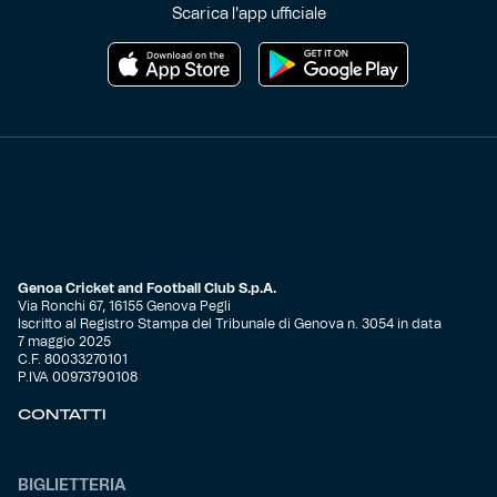
Scarica l'app ufficiale
Helan x Genoa
Isolani x Genoa
Gift Card Online Store
Fortissimo batte il mio cuor
Genoa Cricket and Football Club S.p.A.
Via Ronchi 67, 16155 Genova Pegli
Iscritto al Registro Stampa del Tribunale di Genova n. 3054 in data
7 maggio 2025
C.F. 80033270101
P.IVA 00973790108
CONTATTI
BIGLIETTERIA