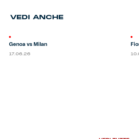
Primavera
Training
VEDI ANCHE
Settore giovanile
Pre Match
Genoa vs Milan
Fio
Rappresentanza
17.06.26
10
Genoa for Special
Genoa Academy
Tacchettee Collection
Urban Collection
Throwback Duemila
Sebago x Genoa