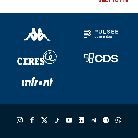
VEDI TUTTE
Robe di Kappa x Genoa
Vintage Collection
Red&Blue Voices
Kids
Accessori
Party
Outlet
Caffè Boasi x Genoa