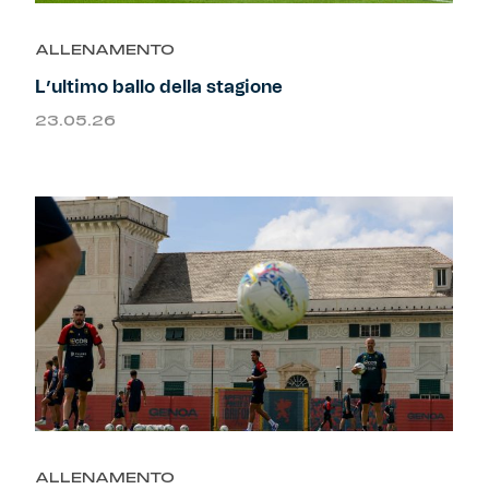
Primavera
Training
ALLENAMENTO
L’ultimo ballo della stagione
Settore giovanile
Pre Match
23.05.26
Rappresentanza
Genoa for Special
Genoa Academy
Tacchettee Collection
Urban Collection
Throwback Duemila
Sebago x Genoa
ALLENAMENTO