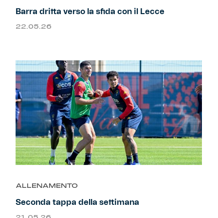
Robe di Kappa x Genoa
Barra dritta verso la sfida con il Lecce
22.05.26
Vintage Collection
Red&Blue Voices
Kids
Accessori
Party
ALLENAMENTO
Outlet
Seconda tappa della settimana
Caffè Boasi x Genoa
21.05.26