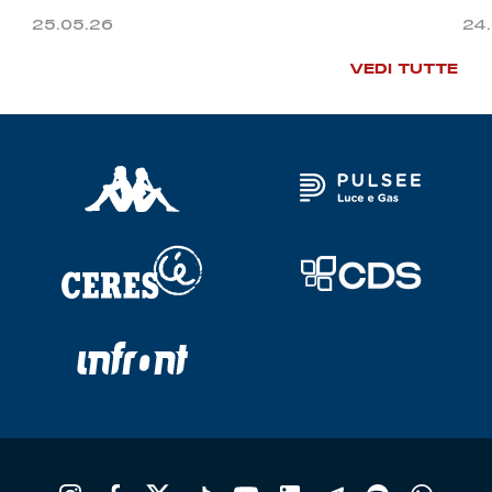
25.05.26
24
VEDI TUTTE