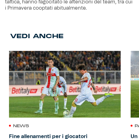
tattica, hanno fagocitato le attenzioni del team, tra cui
i Primavera cooptati abitualmente.
VEDI ANCHE
NEWS
P
Fine allenamenti per i giocatori
Un 