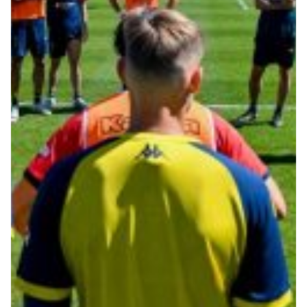
Robe di Kappa x Genoa
Vintage Collection
Red&Blue Voices
Kids
Accessori
Party
Outlet
Caffè Boasi x Genoa