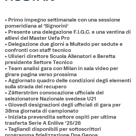
• Primo impegno settimanale con una sessione
pomeridiana al ‘Signorini’
• Presente una delegazione F.I.G.C. e una ventina di
allievi del Master Uefa Pro
• Delegazione due giorni a Multedo per sedute e
confronti con staff tecnico
• Ulivieri direttore Scuola Allenatori e Beretta
presidente Settore Tecnico
• Team analisi gara con Milan in sala video per
girare pagina verso prossima
• Aggiornato quadro delle condizioni degli elementi
sulla strada del recupero
• Zätterström convocazione ufficiale del
selezionatore Nazionale svedese U21
• Giovedì designazioni degli ufficiali di gara per
38ma giornata di campionato
• Iniziata prevendita settore ospiti per ultima
trasferta Serie A Enilive ‘25/26
• Tagliandi disponibili per sottoscrittori
programma fidelizzazione Dna Genoa