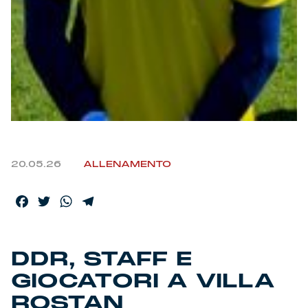
Helan x Genoa
Isolani x Genoa
Gift Card Online Store
Fortissimo batte il mio cuor
20.05.26
ALLENAMENTO
Facebook
Twitter
WhatsApp
Telegram
DDR, STAFF E
GIOCATORI A VILLA
ROSTAN