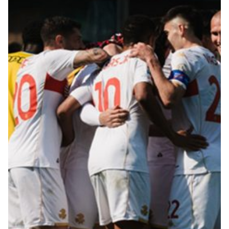
Robe di Kappa x Genoa
Vintage Collection
Red&Blue Voices
Kids
Accessori
Party
Outlet
Caffè Boasi x Genoa