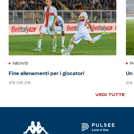
NEWS
P
Fine allenamenti per i giocatori
Un 
25.05.26
24
VEDI TUTTE