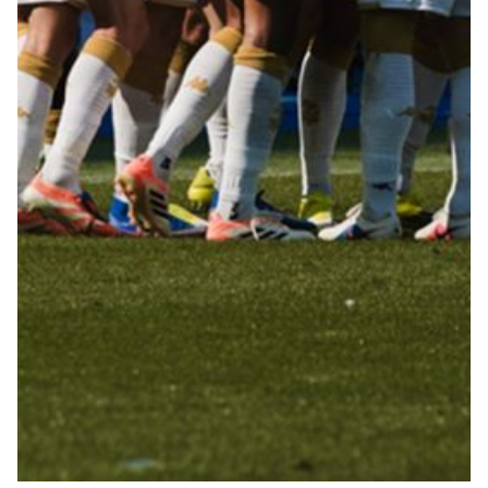
Helan x Genoa
Isolani x Genoa
Gift Card Online Store
Fortissimo batte il mio cuor