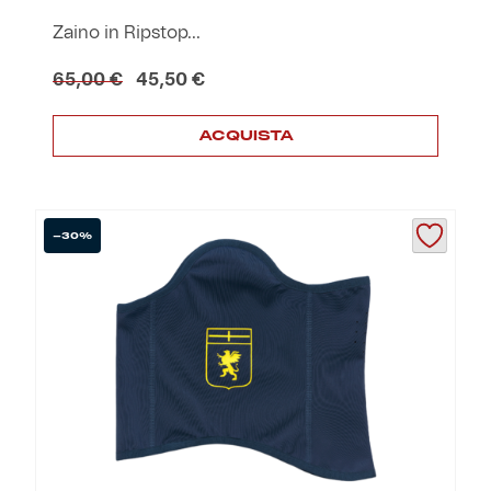
Zaino in Ripstop...
Il
Il
65,00
€
45,50
€
prezzo
prezzo
originale
attuale
ACQUISTA
era:
è:
65,00 €.
45,50 €.
-30%