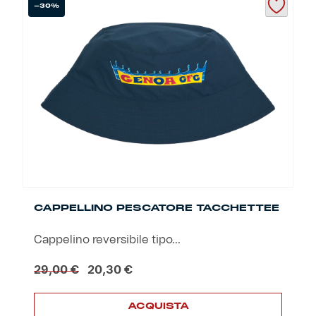
più
-30%
varianti.
Le
opzioni
possono
essere
scelte
nella
pagina
del
prodotto
CAPPELLINO PESCATORE TACCHETTEE
Cappelino reversibile tipo...
Il
Il
29,00
€
20,30
€
prezzo
prezzo
originale
attuale
ACQUISTA
era:
è: