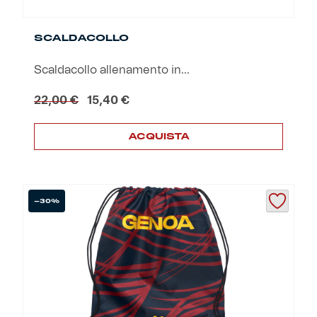
SCALDACOLLO
Scaldacollo allenamento in...
Il
Il
22,00
€
15,40
€
prezzo
prezzo
originale
attuale
ACQUISTA
era:
è:
22,00 €.
15,40 €.
-30%