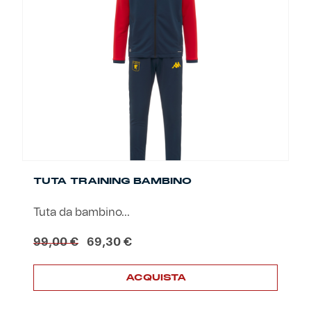
Le
opzioni
possono
essere
scelte
nella
pagina
del
prodotto
TUTA TRAINING BAMBINO
Tuta da bambino...
Il
Il
99,00
€
69,30
€
prezzo
prezzo
originale
attuale
ACQUISTA
era:
è:
99,00 €.
69,30 €.
Questo
prodotto