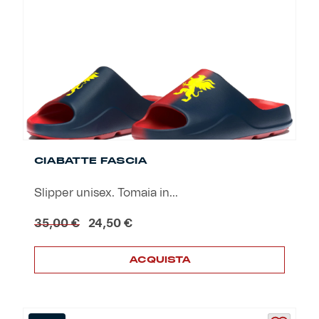
CIABATTE FASCIA
Slipper unisex. Tomaia in...
Il
Il
35,00
€
24,50
€
prezzo
prezzo
originale
attuale
ACQUISTA
era:
è:
35,00 €.
24,50 €.
Questo
prodotto
ha