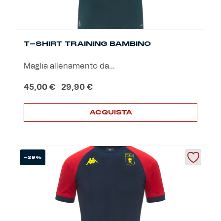
T-SHIRT TRAINING BAMBINO
Maglia allenamento da...
Il
Il
45,00
€
29,90
€
prezzo
prezzo
originale
attuale
ACQUISTA
era:
è:
45,00 €.
29,90 €.
Questo
prodotto
ha
più
-29%
varianti.
Le
opzioni
possono
essere
scelte