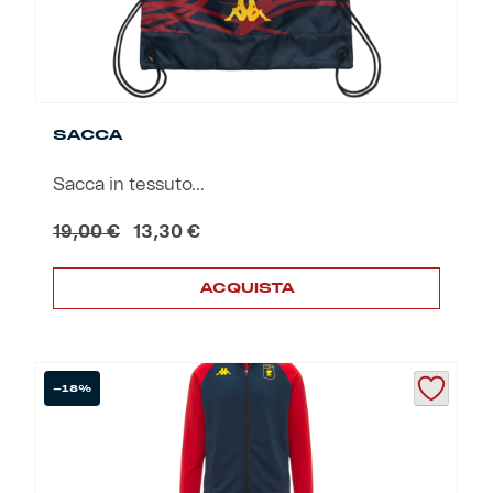
SACCA
Sacca in tessuto...
Il
Il
19,00
€
13,30
€
prezzo
prezzo
originale
attuale
ACQUISTA
era:
è:
19,00 €.
13,30 €.
-18%