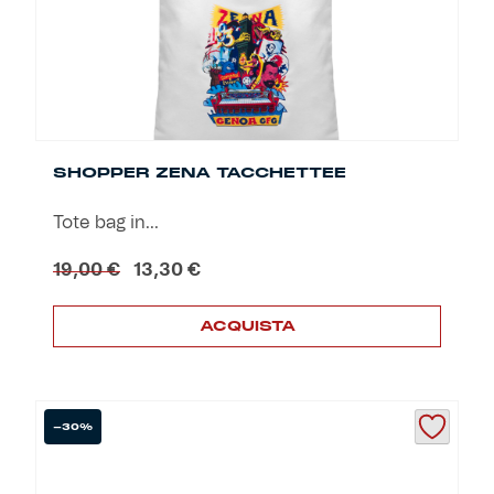
nella
pagina
del
prodotto
SHOPPER ZENA TACCHETTEE
Tote bag in...
Il
Il
19,00
€
13,30
€
prezzo
prezzo
originale
attuale
ACQUISTA
era:
è:
19,00 €.
13,30 €.
-30%