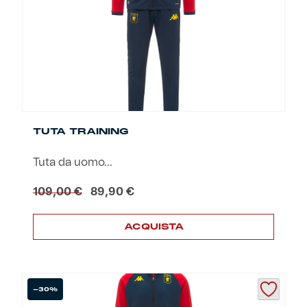
TUTA TRAINING
Tuta da uomo...
Il
Il
109,00
€
89,90
€
prezzo
prezzo
originale
attuale
ACQUISTA
era:
è:
109,00 €.
89,90 €.
Questo
prodotto
ha
più
-30%
varianti.