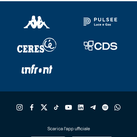
possono
essere
scelte
nella
pagina
del
prodotto
Scarica l'app ufficiale