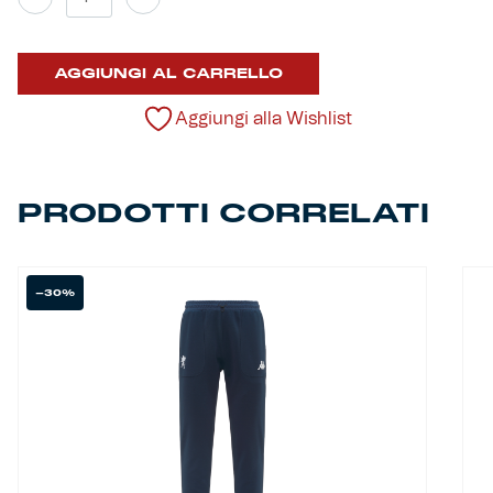
shirt
Training
quantità
AGGIUNGI AL CARRELLO
Aggiungi alla Wishlist
PRODOTTI CORRELATI
-30%