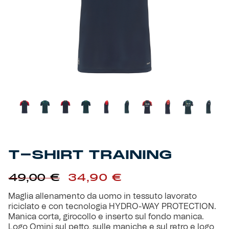
Primavera
Training
Settore giovanile
Pre Match
Rappresentanza
Genoa for Special
Genoa Academy
Tacchettee Collection
T-SHIRT TRAINING
Urban Collection
Il
Il
49,00
€
34,90
€
Throwback Duemila
prezzo
prezzo
originale
attuale
Maglia allenamento da uomo in tessuto lavorato
era:
è:
riciclato e con tecnologia HYDRO-WAY PROTECTION.
Sebago x Genoa
49,00 €.
34,90 €.
Manica corta, girocollo e inserto sul fondo manica.
Logo Omini sul petto, sulle maniche e sul retro e logo