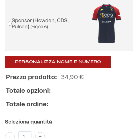
Helan x Genoa
Sponsor (Howden, CDS,
Pulsee)
(
+
10,00
€
)
Isolani x Genoa
Gift Card Online Store
PERSONALIZZA NOME E NUMERO
Fortissimo batte il mio cuor
Prezzo prodotto:
34,90
€
Totale opzioni:
Totale ordine:
T-
-
+