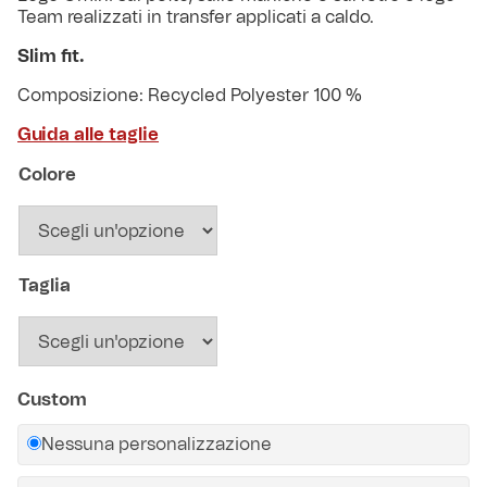
Robe di Kappa x Genoa
Team realizzati in transfer applicati a caldo.
Slim fit.
Vintage Collection
Composizione: Recycled Polyester 100 %
Red&Blue Voices
Guida alle taglie
Colore
Kids
Taglia
Accessori
Party
Custom
Outlet
Nessuna personalizzazione
Caffè Boasi x Genoa