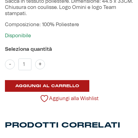
originale
attuale
Sacca in tessuto poliestere. Dimensione: 44.5 x 33CM.
Robe di Kappa x Genoa
era:
è:
Chiusura con coulisse. Logo Omini e logo Team
19,00 €.
13,30 €.
stampati.
Vintage Collection
Composizione: 100% Poliestere
Disponibile
Red&Blue Voices
Kids
Sacca
-
+
quantità
AGGIUNGI AL CARRELLO
Accessori
Aggiungi alla Wishlist
Party
Outlet
PRODOTTI CORRELATI
Caffè Boasi x Genoa