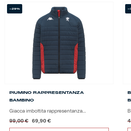
-29%
-
Helan x Genoa
Isolani x Genoa
Gift Card Online Store
Fortissimo batte il mio cuor
PIUMINO RAPPRESENTANZA
BAMBINO
B
Giacca imbottita rappresentanza...
B
Il
Il
99,00
€
69,90
€
4
prezzo
prezzo