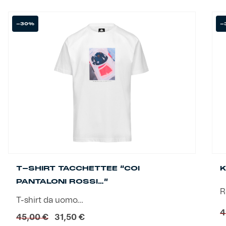
Helan x Genoa
-30%
-
Isolani x Genoa
Gift Card Online Store
Fortissimo batte il mio cuor
T-SHIRT TACCHETTEE “COI
K
PANTALONI ROSSI…”
R
T-shirt da uomo...
4
Il
Il
45,00
€
31,50
€