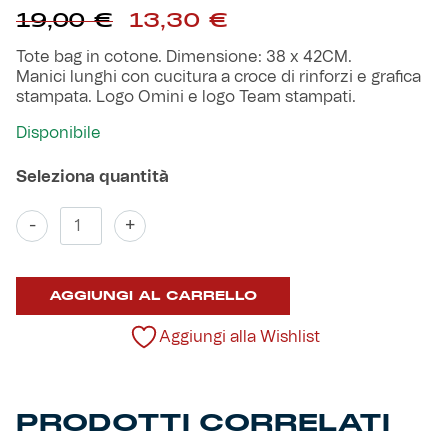
Il
Il
Robe di Kappa x Genoa
19,00
€
13,30
€
prezzo
prezzo
originale
attuale
Tote bag in cotone. Dimensione: 38 x 42CM.
Vintage Collection
era:
è:
Manici lunghi con cucitura a croce di rinforzi e grafica
19,00 €.
13,30 €.
stampata. Logo Omini e logo Team stampati.
Red&Blue Voices
Disponibile
Kids
Shopper
-
+
Zena
Tacchettee
quantità
Accessori
AGGIUNGI AL CARRELLO
Party
Aggiungi alla Wishlist
Outlet
PRODOTTI CORRELATI
Caffè Boasi x Genoa