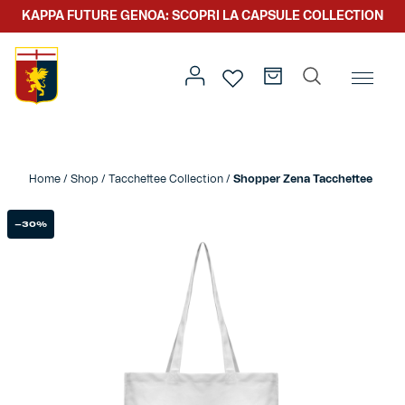
KAPPA FUTURE GENOA: SCOPRI LA CAPSULE COLLECTION
Home
/
Abbigliamento
/
Tacchettee Collection
/ Shopper
Zena Tacchettee
Home
/
Shop
/
Tacchettee Collection
/
Shopper Zena Tacchettee
Prima squadra
Kit gara
-30%
Primavera
Kappa Futur Genoa
Settore giovanile
Genoa x Genova
Kombat XXV
Prima squadra
Genoa x Rolling Stone