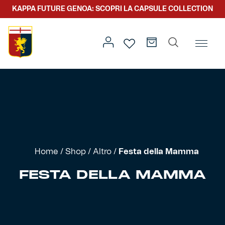
KAPPA FUTURE GENOA: SCOPRI LA CAPSULE COLLECTION
Home
/
Altro
/ Festa della Mamma
Prima squadra
Kit gara
Primavera
Kappa Futur Genoa
Home
/
Shop
/
Altro
/
Festa della Mamma
Settore giovanile
Genoa x Genova
FESTA DELLA MAMMA
Kombat XXV
Prima squadra
Genoa x Rolling Stone