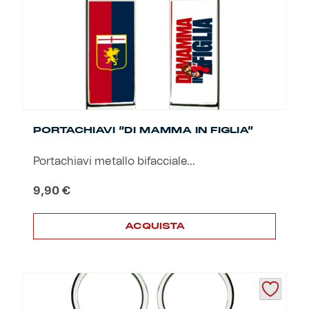
scelte
nella
pagina
del
prodotto
PORTACHIAVI “DI MAMMA IN FIGLIA”
Portachiavi metallo bifacciale...
9,90
€
ACQUISTA