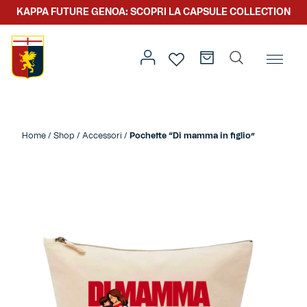
KAPPA FUTURE GENOA: SCOPRI LA CAPSULE COLLECTION
Home
/
Altro
/
Festa della Mamma
/ Pochette “Di mamma
in figlio”
Home
/
Shop
/
Accessori
/
Pochette “Di mamma in figlio”
Prima squadra
Kit gara
Primavera
Kappa Futur Genoa
Settore giovanile
Genoa x Genova
Kombat XXV
Prima squadra
Genoa x Rolling Stone