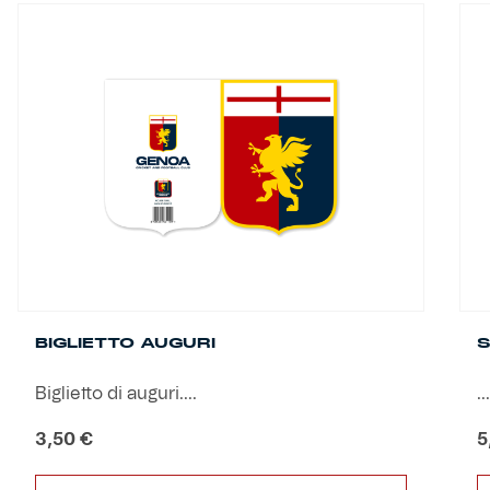
Helan x Genoa
Isolani x Genoa
Gift Card Online Store
Fortissimo batte il mio cuor
BIGLIETTO AUGURI
S
Biglietto di auguri....
...
3,50
€
5