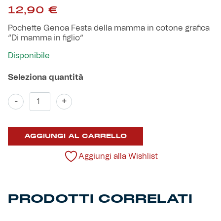
Robe di Kappa x Genoa
12,90
€
Pochette Genoa Festa della mamma in cotone grafica
Vintage Collection
“Di mamma in figlio”
Disponibile
Red&Blue Voices
Kids
Pochette
-
+
"Di
mamma
in
AGGIUNGI AL CARRELLO
figlio"
Accessori
quantità
Aggiungi alla Wishlist
Party
Outlet
PRODOTTI CORRELATI
Caffè Boasi x Genoa