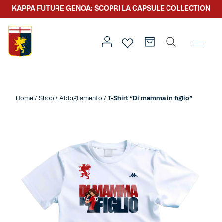
KAPPA FUTURE GENOA: SCOPRI LA CAPSULE COLLECTION
Home
/
Altro
/
Festa della Mamma
/ T-Shirt “Di mamma in
figlio”
Home
/
Shop
/
Abbigliamento
/
T-Shirt “Di mamma in figlio”
Prima squadra
Kit gara
Primavera
Kappa Futur Genoa
Settore giovanile
Genoa x Genova
Kombat XXV
Prima squadra
Genoa x Rolling Stone