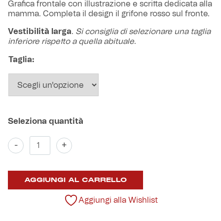
Grafica frontale con illustrazione e scritta dedicata alla
Robe di Kappa x Genoa
mamma. Completa il design il grifone rosso sul fronte.
Vestibilità larga
.
Si consiglia di selezionare una taglia
Vintage Collection
inferiore rispetto a quella abituale
.
Taglia:
Red&Blue Voices
Kids
Accessori
T-
-
+
Shirt
"Di
Party
mamma
AGGIUNGI AL CARRELLO
in
figlio"
Outlet
quantità
Aggiungi alla Wishlist
Caffè Boasi x Genoa