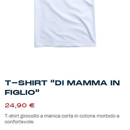
Primavera
Training
Settore giovanile
Pre Match
Rappresentanza
Genoa for Special
Genoa Academy
Tacchettee Collection
T-SHIRT “DI MAMMA IN
Urban Collection
FIGLIO”
Throwback Duemila
24,90
€
T-shirt girocollo a manica corta in cotone morbido e
Sebago x Genoa
confortevole.