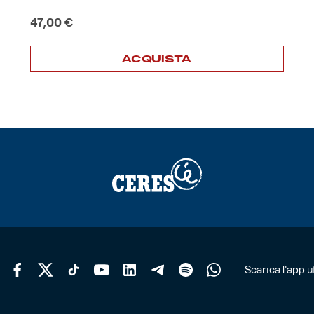
47,00
€
ACQUISTA
Scarica l'app uf