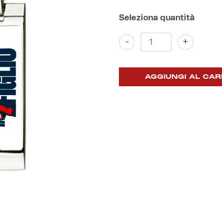
Portachiavi
-
+
"Di
mamma
in
figlio"
AGGIUNGI AL CAR
quantità